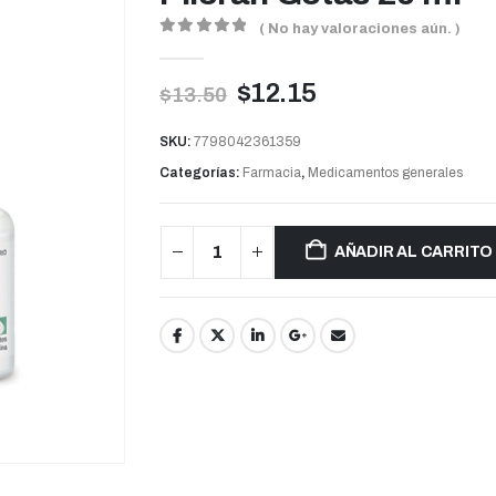
( No hay valoraciones aún. )
0
out of 5
$
12.15
$
13.50
SKU:
7798042361359
Categorías:
Farmacia
,
Medicamentos generales
AÑADIR AL CARRITO