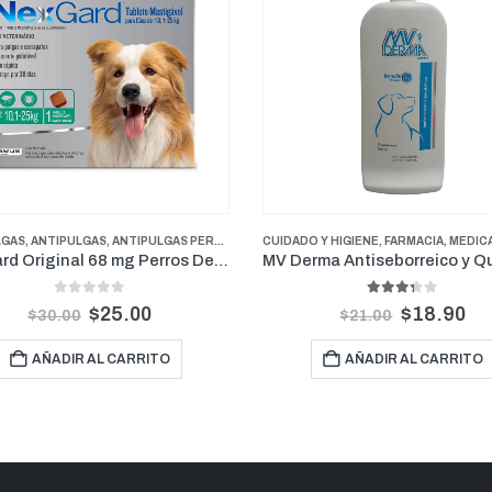
 Y HIGIENE
,
FARMACIA
,
FARMACIA
,
PERROS
,
MEDICAMENTOS GENERALES
,
PROMOCIONES
ANTIPULGAS
,
ANTIPULGAS
,
ANTIPULGAS PERROS PE
MV Derma Antiseborreico y Queratolítico Shampoo 16 Onz
3.33
out of 5
0
out of 5
$
18.90
$
18.00
$
21.00
$
20.00
AÑADIR AL CARRITO
AÑADIR AL CARRITO