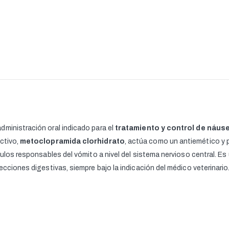
ministración oral indicado para el
tratamiento y control de náuse
activo,
metoclopramida clorhidrato
, actúa como un antiemético y p
mulos responsables del vómito a nivel del sistema nervioso central. E
ecciones digestivas, siempre bajo la indicación del médico veterinario