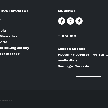
ROS FAVORITOS
SIGUENOS
s
cia
HORARIOS
 Mascotas
nería
rios, Juguetes y
Lunes a Sábado
portadores
9:00 am - 6:00 pm (Sin cerrar a
medio día. )
Domingo: Cerrado
servados.