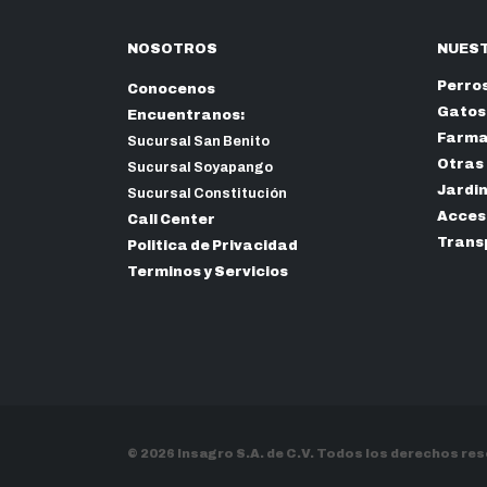
NOSOTROS
NUEST
Perro
Conocenos
Gatos
Encuentranos:
Farma
Sucursal San Benito
Otras
Sucursal Soyapango
Jardi
Sucursal Constitución
Acceso
Call Center
Trans
Politica de Privacidad
Terminos y Servicios
© 2026 Insagro S.A. de C.V. Todos los derechos re