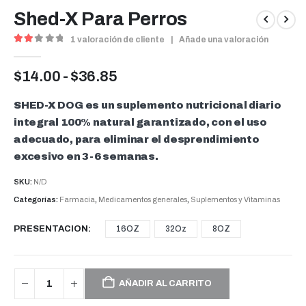
Shed-X Para Perros
1
valoración de cliente
|
Añade una valoración
2.00
out of 5
Rango
$
14.00
-
$
36.85
de
precios:
SHED-X DOG es un suplemento nutricional diario
desde
integral 100% natural garantizado, con el uso
$14.00
adecuado, para eliminar el desprendimiento
hasta
excesivo en 3-6 semanas.
$36.85
SKU:
N/D
Categorías:
Farmacia
,
Medicamentos generales
,
Suplementos y Vitaminas
PRESENTACION
16OZ
32Oz
8OZ
AÑADIR AL CARRITO