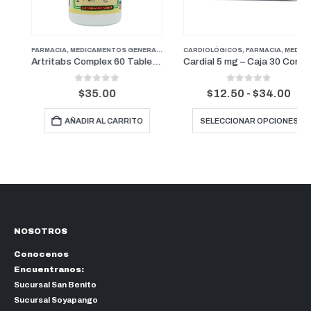
FARMACIA
,
MEDICAMENTOS GENERALES
,
PERROS
CARDIOLÓGICOS
,
SUPLEMENTOS Y VITAMINAS
,
FARMACIA
,
MEDICAMENTOS GENERALES
Artritabs Complex 60 Tabletas
Cardial 5 mg – Caja 30 Comprimidos/ Blister de 10 tabletas
0
out of 5
0
out of 5
Rango
$
35.00
$
12.50
-
$
34.00
de
Este producto tiene múltiples variantes. Las opcion
precio
AÑADIR AL CARRITO
SELECCIONAR OPCIONES
desde
$12.50
hasta
$34.00
NOSOTROS
Conocenos
Encuentranos:
Sucursal San Benito
Sucursal Soyapango