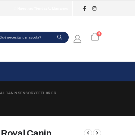
Nuestras Tiendas
Llamanos
0
L CANIN SENSORY FEEL 85 GR
 Royal Canin