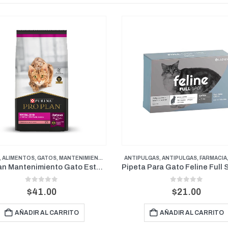
ULGAS
,
ANTIPULGAS
,
FARMACIA
,
GATOS
ADULTO
,
ALIMENTOS
,
GATOS
,
MEDI
Pipeta Para Gato Feline Full Spot + 5Kg
0
out of 5
0
out of 5
R
$
21.00
$
33.00
-
$
67.00
d
p
AÑADIR AL CARRITO
SELECCIONAR OPCIONES
d