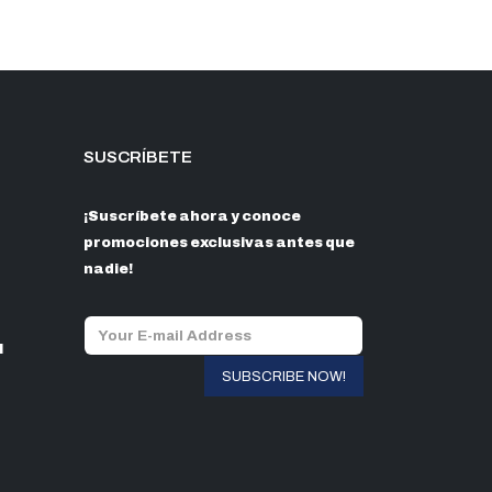
33.00
asta
67.00
SUSCRÍBETE
¡Suscríbete ahora y conoce
promociones exclusivas antes que
nadie!
l