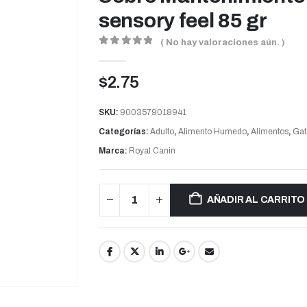
sensory feel 85 gr
( No hay valoraciones aún. )
0
out of 5
$
2.75
SKU:
9003579018941
Categorías:
Adulto
,
Alimento Humedo
,
Alimentos
,
Gat
Marca:
Royal Canin
AÑADIR AL CARRITO