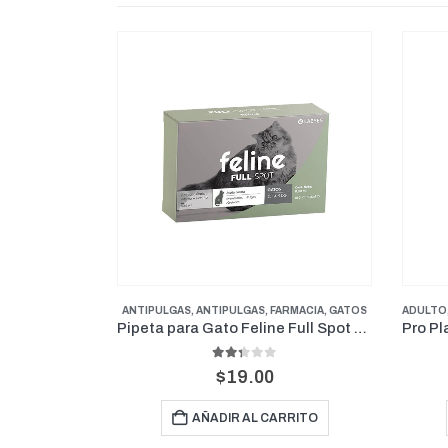
ARMACIA
,
GATOS
ADULTO
,
ALIMENTOS
,
GATOS
,
MANTENIMIENTO
ANTIP
Pipeta para Gato Feline Full Spot 2.1 – 5Kg
Pro Plan Mantenimiento Gato Esterilizado 3kgs
of 5
0
out of 5
$
41.00
RRITO
AÑADIR AL CARRITO