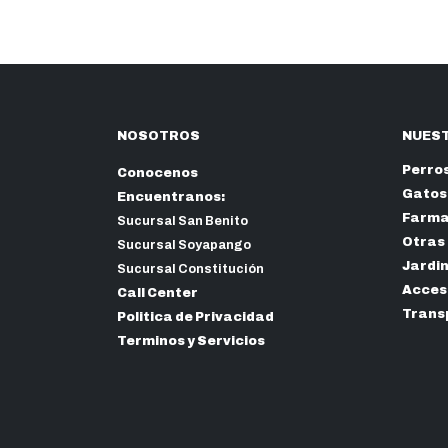
NOSOTROS
NUEST
Perro
Conocenos
Gatos
Encuentranos:
Farma
Sucursal San Benito
Otras
Sucursal Soyapango
Jardi
Sucursal Constitución
Acceso
Call Center
Trans
Politica de Privacidad
Terminos y Servicios