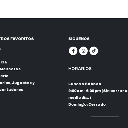
$
h
$
ROS FAVORITOS
SIGUENOS
s
cia
HORARIOS
 Mascotas
nería
rios, Juguetes y
Lunes a Sábado
portadores
9:00 am - 6:00 pm (Sin cerrar a
medio día. )
Domingo: Cerrado