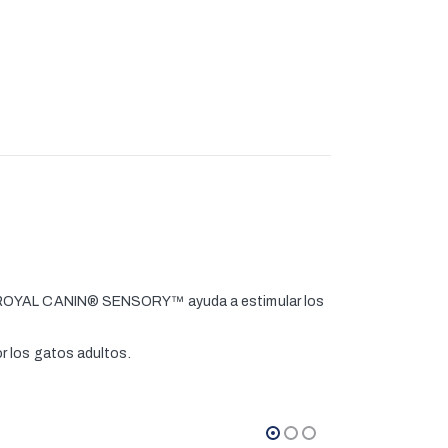
al. ROYAL CANIN® SENSORY™ ayuda a estimular los
or los gatos adultos.