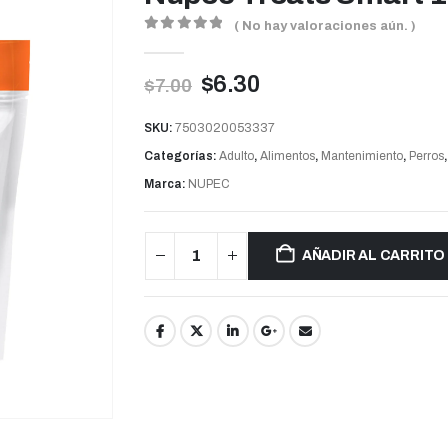
( No hay valoraciones aún. )
0
out of 5
$
6.30
$
7.00
SKU:
7503020053337
Categorías:
Adulto
,
Alimentos
,
Mantenimiento
,
Perros
Marca:
NUPEC
AÑADIR AL CARRITO