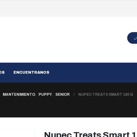
OS
ENCUENTRANOS
,
MANTENIMIENTO
,
PUPPY
,
SENIOR
NUPEC TREATS SMART 180 G
Nupec Treats Smart 1