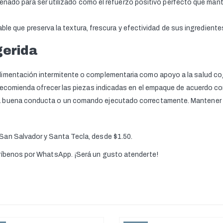
señado para ser utilizado como el refuerzo positivo perfecto que man
able que preserva la textura, frescura y efectividad de sus ingredien
gerida
imentación intermitente o complementaria como apoyo a la salud cogn
recomienda ofrecer las piezas indicadas en el empaque de acuerdo con 
 buena conducta o un comando ejecutado correctamente. Mantener siem
 San Salvador y Santa Tecla, desde $1.50.
críbenos por WhatsApp. ¡Será un gusto atenderte!