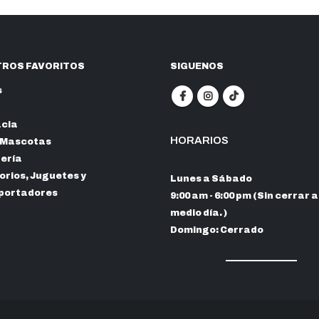
ROS FAVORITOS
SIGUENOS
s
cia
HORARIOS
 Mascotas
nería
rios, Juguetes y
Lunes a Sábado
portadores
9:00 am - 6:00 pm (Sin cerrar a
medio día. )
Domingo: Cerrado