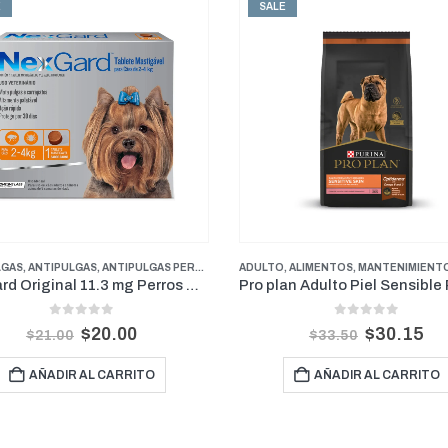
E
SALE
,
ALIMENTOS
,
FARMACIA
,
MANTENIMIENTO
,
PERROS
,
PROMOCIONES
,
PERROS
ANTIPULGAS
,
ANTIPULGAS
,
ANTIPULGAS PERROS PE
Pro plan Adulto Piel Sensible Raza Mediana y Grande 3kg
0
out of 5
0
out of 5
$
30.15
$
29.70
$
33.50
$
33.00
AÑADIR AL CARRITO
AÑADIR AL CARRITO