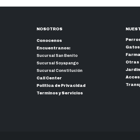
NOSOTROS
NUEST
Perro
Conocenos
Gatos
Encuentranos:
Farma
Sucursal San Benito
Otras
Sucursal Soyapango
Jardi
Sucursal Constitución
Acceso
Call Center
Trans
Politica de Privacidad
Terminos y Servicios