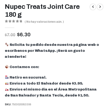
Nupec Treats Joint Care
180 g
( No hay valoraciones aún. )
0
out of 5
$
6.30
$
7.00
Solicita tu pedido desde nuestra página web o
escríbenos por WhatsApp. ¡Será un gusto
atenderte!
Contamos con:
Retiro en sucursal.
Envíos a todo El Salvador desde $3.95.
Envíos el mismo día en el Área Metropolitana
de San Salvador y Santa Tecla, desde $1.50.
SKU:
7503020053306