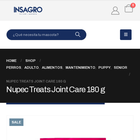
0
HOME
SHOP
PERROS
,
ADULTO
,
ALIMENTOS
,
MANTENIMIENTO
,
PUPPY
,
SENIOR
NUPEC TREATS JOINT CARE 180 G
Nupec Treats Joint Care 180 g
SALE