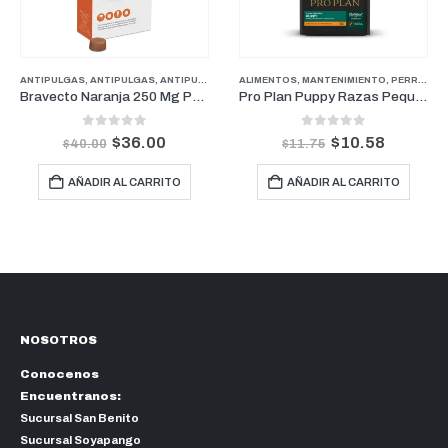
RROS
ANTIPULGAS
,
ANTIPULGAS
,
FARMACIA
,
ANTIPULGAS PERROS PESOS MEDIANOS
,
PERROS
ALIMENTOS
,
PROMOCIONES
,
MANTENIMIENTO
,
ANTIPULGAS P
,
PERROS
,
P
Bravecto Naranja 250 Mg Perros para pesos entre 4.5-10Kg (3 Meses)
Pro Plan Puppy Razas Pequeñas | Perros Cachorros de Razas Pequeñas 1kg
0
out of 5
0
out of 5
$
36.00
$
10.58
$
40.00
$
11.75
AÑADIR AL CARRITO
AÑADIR AL CARRITO
NOSOTROS
Conocenos
Encuentranos:
Sucursal San Benito
Sucursal Soyapango