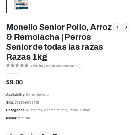
Monello Senior Pollo, Arroz
& Remolacha | Perros
Senior de todas las razas
Razas 1kg
( No hay valoraciones aún. )
0
out of 5
$
9.00
Availability:
Sin existencias
SKU:
7898349703705
Categorías:
Alimentos
,
Mantenimiento
,
Perros
,
Senior
Marca:
Monello