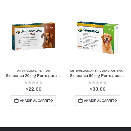
RROS
PUPPY
ANTIPULGAS
,
PERROS
ANTIPULGAS
,
ANTIPULGAS
,
ANTIPULGAS PERROS PESOS GRANDES
Simparica 20 mg Perro para pesos de 5 kg a 10 kg (1 Mes)
Simparica 80 mg Perro pesos de 20 kg a 40 kg (1 Mes)
0
out of 5
0
out of 5
$
22.00
$
33.00
AÑADIR AL CARRITO
AÑADIR AL CARRITO