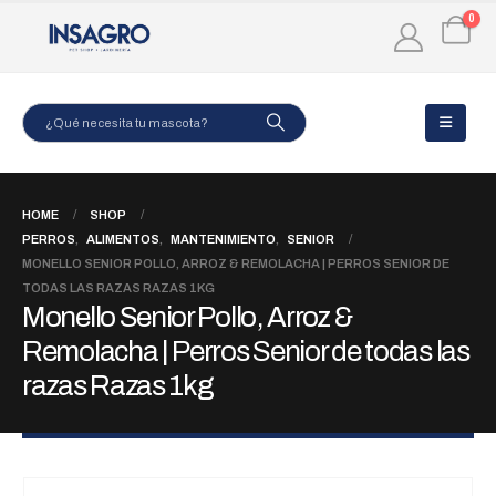
0
HOME
SHOP
PERROS
,
ALIMENTOS
,
MANTENIMIENTO
,
SENIOR
MONELLO SENIOR POLLO, ARROZ & REMOLACHA | PERROS SENIOR DE
TODAS LAS RAZAS RAZAS 1KG
Monello Senior Pollo, Arroz &
Remolacha | Perros Senior de todas las
razas Razas 1kg