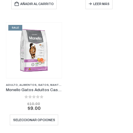
AÑADIR AL CARRITO
LEER MÁS
SALE
ADULTO
,
ALIMENTOS
,
GATOS
,
MANTENIMIENTO
Monello Gatos Adultos Castrados Pavo Y Salmon
0
out of 5
$
10.00
$
9.00
Este
SELECCIONAR OPCIONES
producto
tiene