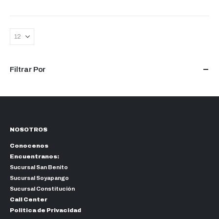
múltiples
variantes.
Las
opciones
se
pueden
Filtrar Por
elegir
en
la
página
de
producto
NOSOTROS
Conocenos
Encuentranos:
Sucursal San Benito
Sucursal Soyapango
Sucursal Constitución
Call Center
Politica de Privacidad