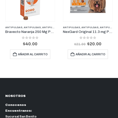
ULGAS
,
ANTIPULGAS PERROS PESOS MEDIANOS
ANTIPULGAS
,
ANTIPULGAS
,
ANTIPULGAS PERROS PESOS PEQUEÑOS
,
ANTIPULGAS PERROS PESOS PEQUEÑOS
ADULTO
,
ALIMENTOS
,
M
Bravecto Naranja 250 Mg Perros para pesos entre 4.5-10Kg (3 Meses)
NexGard Original 11.3 mg Perros De 2 kg a 4 kg (1 Mes)
 of 5
0
out of 5
0
out 
00
$
20.00
$
75.0
$
21.00
L CARRITO
AÑADIR AL CARRITO
AÑADIR AL 
NOSOTROS
Conocenos
Encuentranos:
Sucursal San Benito