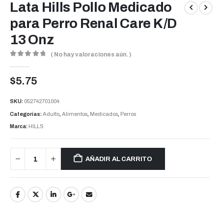
Lata Hills Pollo Medicado
para Perro Renal Care K/D
13 Onz
( No hay valoraciones aún. )
0
out of 5
$
5.75
SKU:
052742701004
Categorías:
Adulto
,
Alimentos
,
Medicados
,
Perros
Marca:
HILLS
AÑADIR AL CARRITO