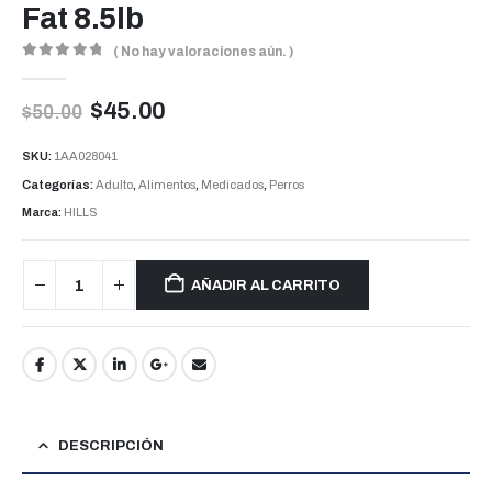
Fat 8.5lb
( No hay valoraciones aún. )
0
out of 5
$
45.00
$
50.00
SKU:
1AA028041
Categorías:
Adulto
,
Alimentos
,
Medicados
,
Perros
Marca:
HILLS
AÑADIR AL CARRITO
DESCRIPCIÓN