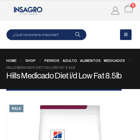
0
HOME
SHOP
PERROS
,
ADULTO
,
ALIMENTOS
,
MEDICADOS
HILLS MEDICADO DIET I/D LOW FAT 8.5LB
Hills Medicado Diet i/d Low Fat 8.5lb
SALE