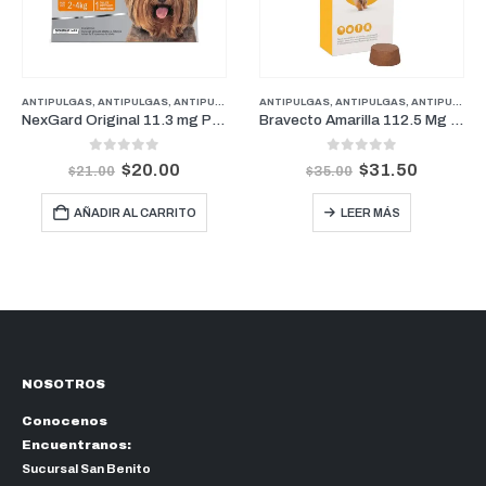
RROS
PUPPY
ANTIPULGAS
,
ANTIPULGAS
,
ANTIPULGAS PERROS PESOS PEQUEÑOS
ANTIPULGAS
,
ANTIPULGAS
,
FARMACIA
,
ANTIPULGAS PERROS PESOS PEQUEÑOS
,
PER
NexGard Original 11.3 mg Perros De 2 kg a 4 kg (1 Mes)
Bravecto Amarilla 112.5 Mg Perros para peso entre 2-4.5Kg (3 Meses)
0
out of 5
0
out of 5
$
20.00
$
31.50
$
21.00
$
35.00
AÑADIR AL CARRITO
LEER MÁS
NOSOTROS
Conocenos
Encuentranos:
Sucursal San Benito