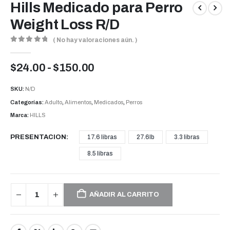
Hills Medicado para Perro
Weight Loss R/D
( No hay valoraciones aún. )
0
out of 5
Rango
$
24.00
-
$
150.00
de
precios:
SKU:
N/D
desde
Categorías:
Adulto
,
Alimentos
,
Medicados
,
Perros
$24.00
Marca:
HILLS
hasta
$150.00
PRESENTACION
17.6 libras
27.6lb
3.3 libras
8.5 libras
AÑADIR AL CARRITO