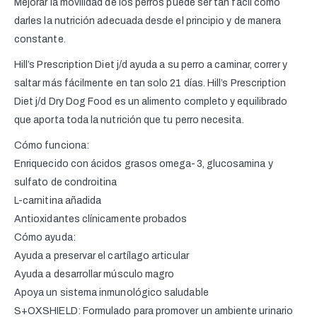
Mejorar la movilidad de los perros puede ser tan fácil como
darles la nutrición adecuada desde el principio y de manera
constante.
Hill’s Prescription Diet j/d ayuda a su perro a caminar, correr y
saltar más fácilmente en tan solo 21 días. Hill’s Prescription
Diet j/d Dry Dog Food es un alimento completo y equilibrado
que aporta toda la nutrición que tu perro necesita.
Cómo funciona:
Enriquecido con ácidos grasos omega-3, glucosamina y
sulfato de condroitina
L-carnitina añadida
Antioxidantes clínicamente probados
Cómo ayuda:
Ayuda a preservar el cartílago articular
Ayuda a desarrollar músculo magro
Apoya un sistema inmunológico saludable
S+OXSHIELD: Formulado para promover un ambiente urinario