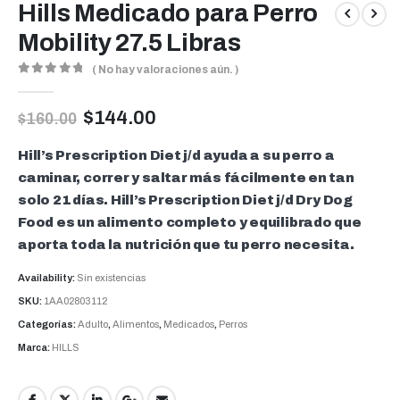
Hills Medicado para Perro
Mobility 27.5 Libras
( No hay valoraciones aún. )
0
out of 5
$
144.00
$
160.00
Hill’s Prescription Diet j/d ayuda a su perro a
caminar, correr y saltar más fácilmente en tan
solo 21 días. Hill’s Prescription Diet j/d Dry Dog
Food es un alimento completo y equilibrado que
aporta toda la nutrición que tu perro necesita.
Availability:
Sin existencias
SKU:
1AA02803112
Categorías:
Adulto
,
Alimentos
,
Medicados
,
Perros
Marca:
HILLS