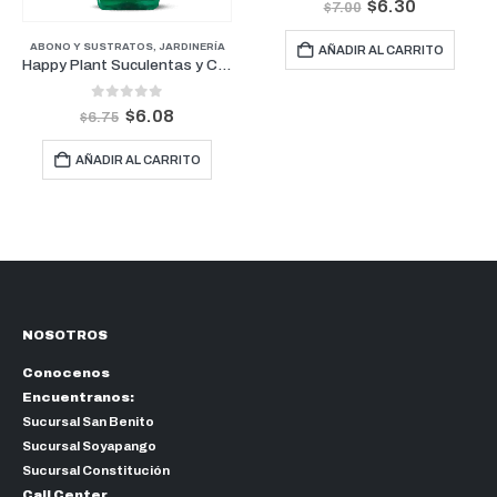
$
6.30
$
7.00
ABONO Y SUSTRATOS
,
JARDINERÍA
AÑADIR AL CARRITO
Happy Plant Suculentas y Cactus 500ml
0
out of 5
$
6.08
$
6.75
AÑADIR AL CARRITO
NOSOTROS
Conocenos
Encuentranos:
Sucursal San Benito
Sucursal Soyapango
Sucursal Constitución
Call Center