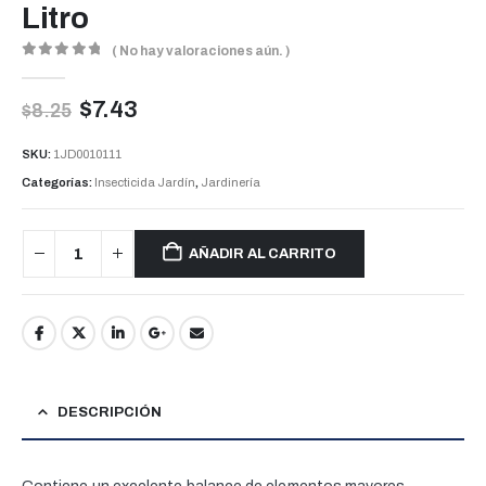
Litro
( No hay valoraciones aún. )
0
out of 5
$
7.43
$
8.25
SKU:
1JD0010111
Categorías:
Insecticida Jardín
,
Jardinería
AÑADIR AL CARRITO
DESCRIPCIÓN