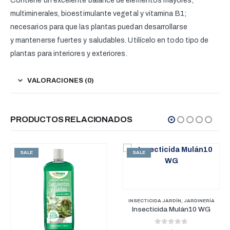
Contiene un excelente balance de elementos mayores,
multiminerales, bioestimulante vegetal y vitamina B1;
necesarios para que las plantas puedan desarrollarse
y mantenerse fuertes y saludables. Utilícelo en todo tipo de
plantas para interiores y exteriores.
VALORACIONES (0)
PRODUCTOS RELACIONADOS
SALE
SALE
INSECTICIDA JARDÍN
,
JARDINERÍA
Insecticida Mulán10 WG
0
out of 5