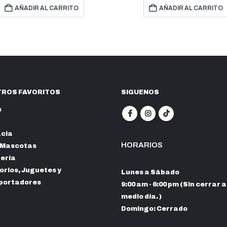
AÑADIR AL CARRITO
AÑADIR AL CARRI
ROS FAVORITOS
SIGUENOS
s
cia
HORARIOS
 Mascotas
nería
rios, Juguetes y
Lunes a Sábado
portadores
9:00 am - 6:00 pm (Sin cerrar a
medio día. )
Domingo: Cerrado