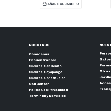
 CARRITO
AÑADIR AL CARRITO
NOSOTROS
NUEST
Perro
Conocenos
Gatos
Encuentranos:
Farma
Sucursal San Benito
Otras
Sucursal Soyapango
Jardi
Sucursal Constitución
Acceso
Call Center
Trans
Politica de Privacidad
Terminos y Servicios