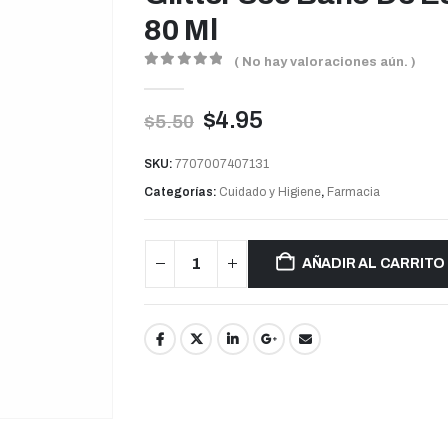
80 Ml
( No hay valoraciones aún. )
0
out of 5
$
4.95
$
5.50
SKU:
7707007407131
Categorías:
Cuidado y Higiene
,
Farmacia
AÑADIR AL CARRITO