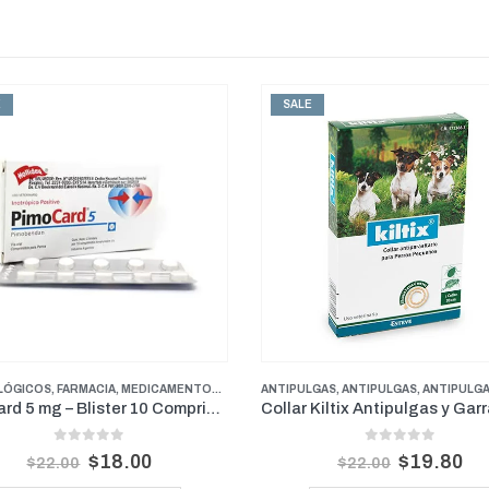
SALE
SALE
IPULGAS
,
PROMOCIONES
,
ANTIPULGAS
,
ANTIPULGAS PERROS PESOS MEDIANOS
ANTIPULGAS
,
ANTIPULGAS
,
ANTIPULGAS PERR
,
ANTIPULGAS PE
Collar Kiltix Antipulgas y Garrapatas Pequeño 35 cm
0
out of 5
0
out of 5
$
19.80
$
29.70
$
22.00
$
33.00