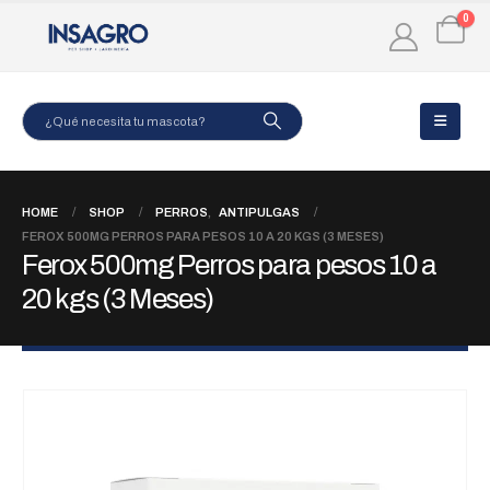
0
HOME
SHOP
PERROS
,
ANTIPULGAS
FEROX 500MG PERROS PARA PESOS 10 A 20 KGS (3 MESES)
Ferox 500mg Perros para pesos 10 a
20 kgs (3 Meses)