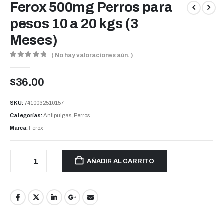
Ferox 500mg Perros para
pesos 10 a 20 kgs (3
Meses)
( No hay valoraciones aún. )
0
out of 5
$
36.00
SKU:
7410032510157
Categorías:
Antipulgas
,
Perros
Marca:
Ferox
AÑADIR AL CARRITO