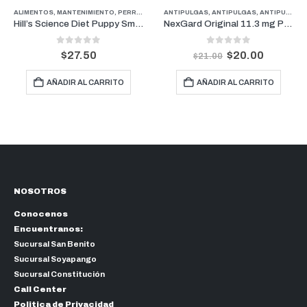
RROS
,
PERROS
ALIMENTOS
,
SUPLEMENTOS Y VITAMINAS
,
MANTENIMIENTO
,
PERROS
,
PUPPY
ANTIPULGAS
,
ANTIPULGAS
,
ANTIPULGAS PERROS PESOS PEQUEÑOS
Hill’s Science Diet Puppy Small Bites Pollo y Arroz | Cachorros de Razas Pequeñas 4.5lb
NexGard Original 11.3 mg Perros De 2 kg a 4 kg (1 Mes)
0
out of 5
0
out of 5
$
27.50
$
20.00
$
21.00
AÑADIR AL CARRITO
AÑADIR AL CARRITO
NOSOTROS
Conocenos
Encuentranos:
Sucursal San Benito
Sucursal Soyapango
Sucursal Constitución
Call Center
Politica de Privacidad