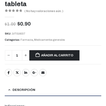
tableta
( No hay valoraciones aún. )
0
out of 5
$
0.90
$
1.00
SKU:
1VT016037
Categorías:
Farmacia
,
Medicamentos generales
AÑADIR AL CARRITO
DESCRIPCIÓN