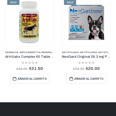
SALE
SALE
FARMACIA
,
MEDICAMENTOS GENERALES
,
ANTIPULGAS PERROS PESOS PEQUEÑOS
,
PERROS
ANTIPULGAS
,
SUPLEMENTOS Y VITAMINAS
,
ANTIPULGAS
,
FARMACIA
,
ANTIPULGAS PERROS PESOS MEDIANOS
,
PERRO
Artritabs Complex 60 Tabletas
NexGard Original 28.3 mg Perros De 4.1 kg a 10 kg (1 Mes)
0
out of 5
0
out of 5
$
31.50
$
20.00
$
35.00
$
24.00
AÑADIR AL CARRITO
AÑADIR AL CARRITO