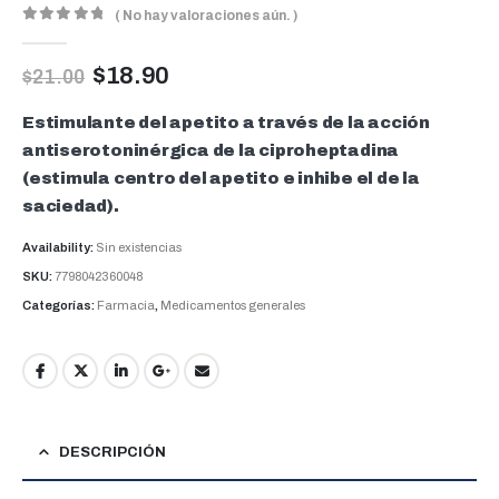
( No hay valoraciones aún. )
0
out of 5
$
18.90
$
21.00
Estimulante del apetito a través de la acción
antiserotoninérgica de la ciproheptadina
(estimula centro del apetito e inhibe el de la
saciedad).
Availability:
Sin existencias
SKU:
7798042360048
Categorías:
Farmacia
,
Medicamentos generales
DESCRIPCIÓN