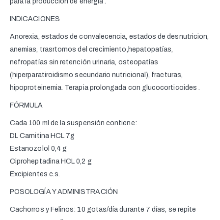
para la producción de energía .
INDICACIONES
Anorexia, estados de convalecencia, estados de desnutricion,
anemias, trasrtornos del crecimiento,hepatopatías,
nefropatías sin retención urinaria, osteopatías
(hiperparatiroidismo secundario nutricional), fracturas,
hipoproteinemia. Terapia prolongada con glucocorticoides .
FÓRMULA
Cada 100 ml de la suspensión contiene:
DL Carnitina HCL 7g
Estanozolol 0,4 g
Ciproheptadina HCL 0,2 g
Excipientes c.s.
POSOLOGÍA Y ADMINISTRACIÓN
Cachorros y Felinos: 10 gotas/día durante 7 días, se repite