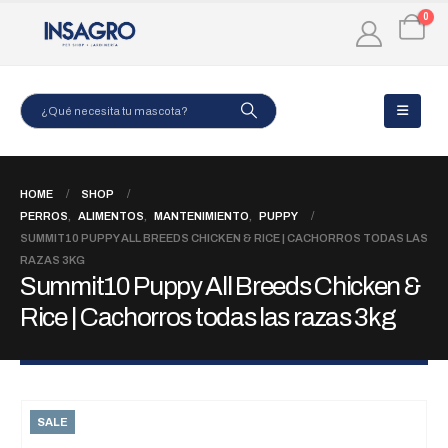
0
HOME
SHOP
PERROS
,
ALIMENTOS
,
MANTENIMIENTO
,
PUPPY
SUMMIT10 PUPPY ALL BREEDS CHICKEN & RICE | CACHORROS TODAS LAS
RAZAS 3KG
Summit10 Puppy All Breeds Chicken &
Rice | Cachorros todas las razas 3kg
SALE