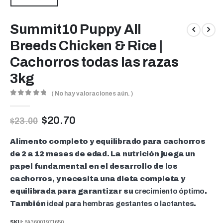
Summit10 Puppy All
Breeds Chicken & Rice |
Cachorros todas las razas
3kg
( No hay valoraciones aún. )
0
out of 5
$
20.70
$
23.00
Alimento completo y equilibrado para cachorros
de 2 a 12 meses de edad. La nutrición juega un
papel fundamental en el desarrollo de los
cachorros, y necesita una dieta completa y
equilibrada para garantizar su
crecimiento óptimo
.
También
ideal para hembras gestantes o lactantes
.
SKU:
8436001971650