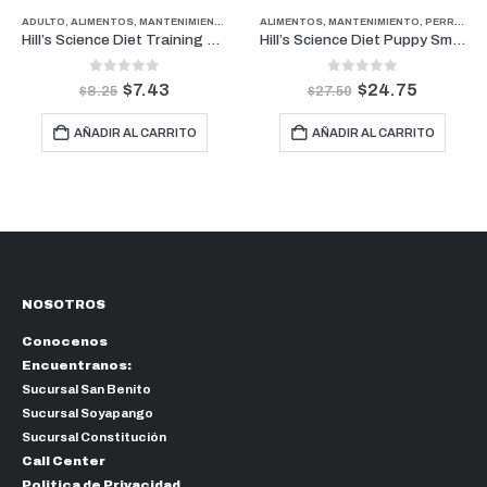
ROS
RROS
ADULTO
,
ALIMENTOS
,
MANTENIMIENTO
,
FARMACIA
,
PERROS
,
PERROS
ALIMENTOS
,
PROMOCIONES
,
PUPPY
,
,
SENIOR
MANTENIMIENTO
,
TREATS
,
PERROS
,
P
Hill’s Science Diet Training Treats 3 onz
Hill’s Science Diet Puppy Small Bites Pollo y Arroz | Cachorros de Razas Pequeñas 4.5lb
0
out of 5
0
out of 5
$
7.43
$
24.75
$
8.25
$
27.50
AÑADIR AL CARRITO
AÑADIR AL CARRITO
NOSOTROS
Conocenos
Encuentranos:
Sucursal San Benito
Sucursal Soyapango
Sucursal Constitución
Call Center
Politica de Privacidad