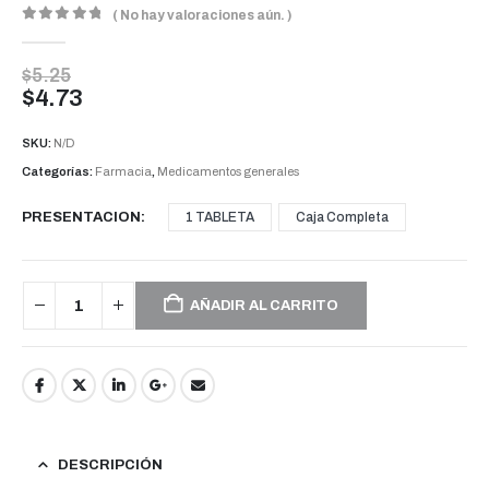
( No hay valoraciones aún. )
0
out of 5
$
5.25
$
4.73
SKU:
N/D
Categorías:
Farmacia
,
Medicamentos generales
PRESENTACION
1 TABLETA
Caja Completa
AÑADIR AL CARRITO
DESCRIPCIÓN