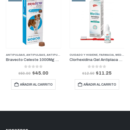
ANTIPULGAS
,
ANTIPULGAS
,
ANTIPULGAS PERROS PESOS GRANDES
CUIDADO Y HIGIENE
,
FARMACIA
,
FARMACIA
,
MEDICAMENTOS GENERALES
,
PERR
Bravecto Celeste 1000Mg Perros para pesos entre 20-40Kg (3 Meses)
Clorhexidina Gel Antiplaca 20 ml
0
out of 5
0
out of 5
$
45.00
$
11.25
$
50.00
$
12.50
AÑADIR AL CARRITO
AÑADIR AL CARRITO