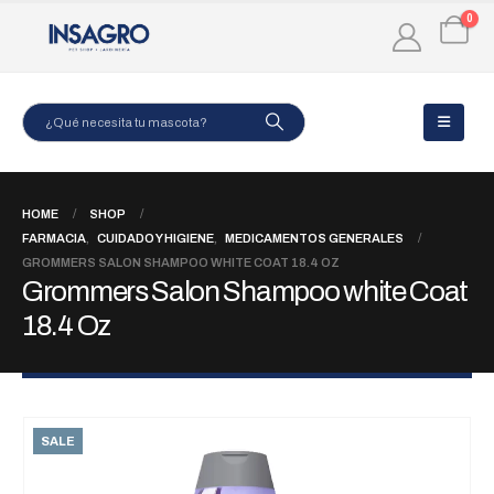
0
HOME
SHOP
FARMACIA
,
CUIDADO Y HIGIENE
,
MEDICAMENTOS GENERALES
GROMMERS SALON SHAMPOO WHITE COAT 18.4 OZ
Grommers Salon Shampoo white Coat
18.4 Oz
SALE