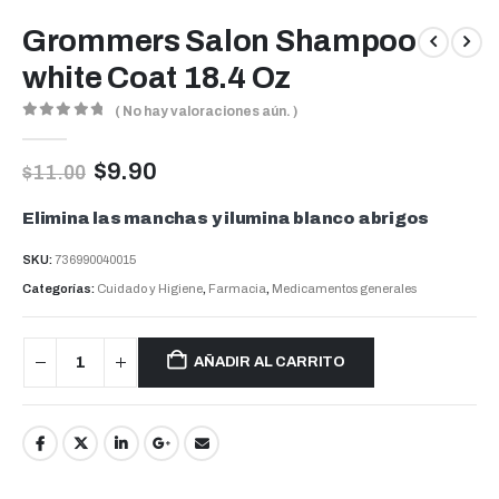
Grommers Salon Shampoo
white Coat 18.4 Oz
( No hay valoraciones aún. )
0
out of 5
$
9.90
$
11.00
Elimina las manchas y ilumina blanco abrigos
SKU:
736990040015
Categorías:
Cuidado y Higiene
,
Farmacia
,
Medicamentos generales
AÑADIR AL CARRITO