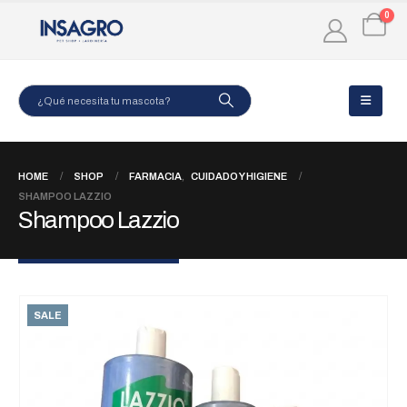
0
HOME
SHOP
FARMACIA
,
CUIDADO Y HIGIENE
SHAMPOO LAZZIO
Shampoo Lazzio
SALE