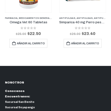
FARMACIA
,
MEDICAMENTOS GENERALES
,
PROMOCIONES
,
PERROS
ANTIPULGAS
,
SUPLEMENTOS Y VITAMINAS
,
ANTIPULGAS
,
ANTIPULGAS PERROS PESOS MEDIANOS
Omega Vet 60 Tabletas
Simparica 40 mg Perro pesos de 10 kg a 20 kg (1 Mes)
0
out of 5
0
out of 5
$
22.50
$
23.40
$
25.00
$
26.00
AÑADIR AL CARRITO
AÑADIR AL CARRITO
NOSOTROS
Conocenos
Encuentranos:
Sucursal San Benito
Sucursal Soyapango