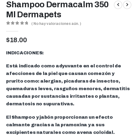
Shampoo Dermacalm 350
Ml Dermapets
( No hay valoraciones aún. )
0
out of 5
$
18.00
INDICACIONES:
Está indicado como adyuvante en el control de
afecciones de la piel que causan comezón y
prurito como: alergias, picaduras de insectos,
quemaduras leves, rasguños menores, dermatitis
causadas por sustancias irritantes o plantas,
dermatosis no supurativas.
El Shampoo y jabón proporcionan un efecto
calmante gracias a la pramoxina y a sus
excipientes naturales como avena coloidal.