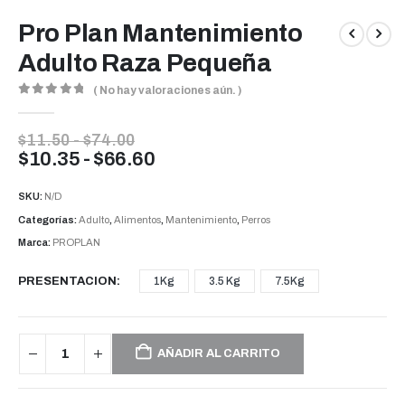
Pro Plan Mantenimiento
Adulto Raza Pequeña
( No hay valoraciones aún. )
0
out of 5
Rango
$
11.50
-
$
74.00
de
Rango
$
10.35
-
$
66.60
precios:
de
desde
precios:
SKU:
N/D
$11.50
desde
hasta
Categorías:
Adulto
,
Alimentos
,
Mantenimiento
,
Perros
$74.00
$10.35
Marca:
PROPLAN
hasta
$66.60
PRESENTACION
1Kg
3.5 Kg
7.5Kg
AÑADIR AL CARRITO