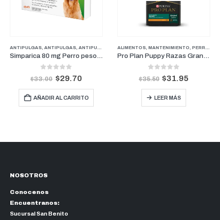
ANTIPULGAS
,
ANTIPULGAS
,
FARMACIA
,
ANTIPULGAS PERROS PESOS GRANDES
,
PERROS
ALIMENTOS
,
MANTENIMIENTO
,
FARMACIA
,
PERROS
,
PERR
,
P
Simparica 80 mg Perro pesos de 20 kg a 40 kg (1 Mes)
Pro Plan Puppy Razas Grandes | Cachorros razas Grandes 3.5kg
0
out of 5
0
out of 5
$
29.70
$
31.95
$
33.00
$
35.50
AÑADIR AL CARRITO
LEER MÁS
NOSOTROS
Conocenos
Encuentranos:
Sucursal San Benito