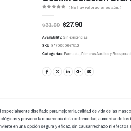
( No hay valoraciones aún. )
0
out of 5
$
27.90
$
31.00
Availability:
Sin existencias
SKU:
8470000647512
Categorías:
Farmacia
,
Primeros Auxilios y Recuperac
specialmente diseñado para mejorar la calidad de vida de las masc
cológicas y previene la recurrencia de la enfermedad, aumentando los
nvierte en una opción segura y eficaz
,
sin causar rechazo ni efectos 