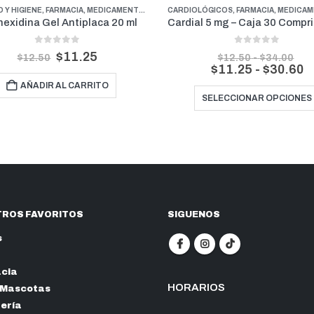
 Y HIGIENE
,
FARMACIA
,
FARMACIA
,
PERROS
,
MEDICAMENTOS GENERALES
,
PROMOCIONES
CARDIOLÓGICOS
,
FARMACIA
,
MEDICAMENTOS 
hexidina Gel Antiplaca 20 ml
0
out of 5
0
out of 5
$
11.25
Ran
$
12.50
$
12.50
-
$
34.00
de
R
$
11.25
-
$
30.60
prec
d
AÑADIR AL CARRITO
des
p
$12
SELECCIONAR OPCIONES
d
has
$34
$
h
$
ROS FAVORITOS
SIGUENOS
s
cia
HORARIOS
 Mascotas
nería