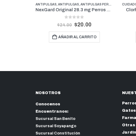
LGAS PERROS PESOS GRANDES
ANTIPULGAS
,
,
ANTIPULGAS
FARMACIA
,
PERROS
,
ANTIPULGAS PERROS PESOS MEDIANOS
CUIDADO
Collar Kiltix Antipulgas y Garrapatas Grande 66 cm
NexGard Original 28.3 mg Perros De 4.1 kg a 10 kg (1 Mes)
Clor
5
0
out of 5
60
$
20.00
$
24.00
RRITO
AÑADIR AL CARRITO
RROS
,
PROMOCIONES
NOSOTROS
NUEST
Perro
Conocenos
Gatos
Encuentranos:
Farma
Sucursal San Benito
Otras
Sucursal Soyapango
Jardi
Sucursal Constitución