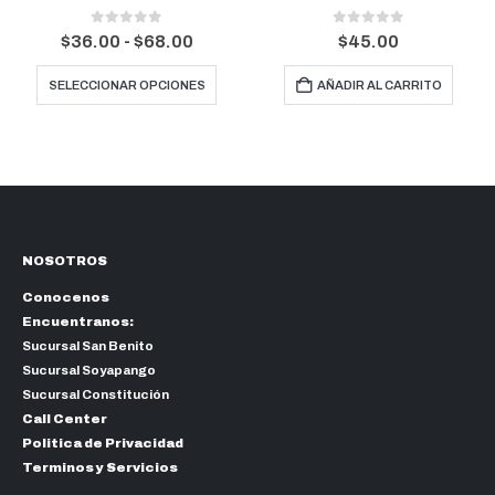
0
out of 5
0
out of 5
go
$
45.00
$
7.75
últiples variantes. Las opciones se pueden elegir en la página de producto
ios:
AÑADIR AL CARRITO
AÑADIR AL CARRITO
de
.00
ta
.00
NOSOTROS
Conocenos
Encuentranos:
Sucursal San Benito
Sucursal Soyapango
Sucursal Constitución
Call Center
Politica de Privacidad
Terminos y Servicios