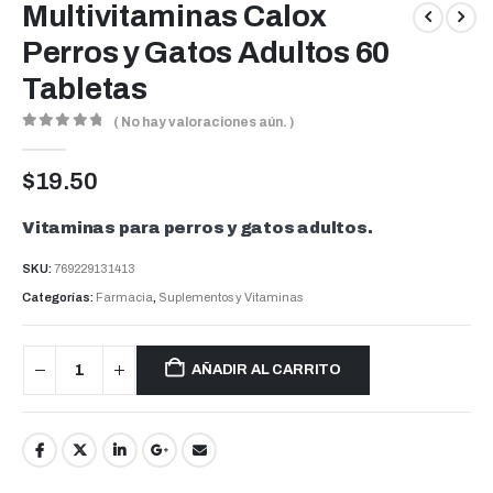
Multivitaminas Calox
Perros y Gatos Adultos 60
Tabletas
( No hay valoraciones aún. )
0
out of 5
$
19.50
Vitaminas para perros y gatos adultos.
SKU:
769229131413
Categorías:
Farmacia
,
Suplementos y Vitaminas
AÑADIR AL CARRITO