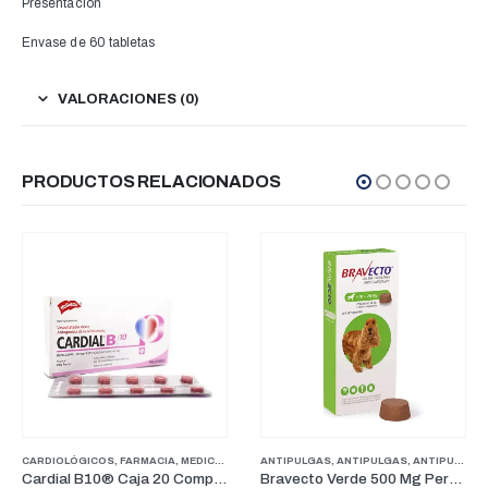
Presentación
Envase de 60 tabletas
VALORACIONES (0)
PRODUCTOS RELACIONADOS
ANTIPULGAS
,
ANTIPULGAS
,
ANTIPULGAS PERROS PESOS MEDIANOS
CUIDADO Y HIGIENE
,
FARMACIA
,
FARMACIA
,
PE
Bravecto Verde 500 Mg Perros para pesos entre 10-20Kg (3 Meses)
Dermatryl Jabón Medicado Dermapets 100 g