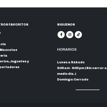
ROS FAVORITOS
SIGUENOS
s
cia
HORARIOS
 Mascotas
nería
rios, Juguetes y
Lunes a Sábado
portadores
9:00 am - 6:00 pm (Sin cerrar a
medio día. )
Domingo: Cerrado