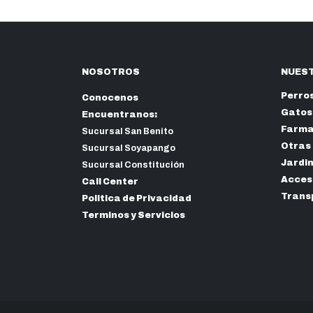
hasta
$61.20
NOSOTROS
NUEST
Perro
Conocenos
Gatos
Encuentranos:
Farma
Sucursal San Benito
Otras
Sucursal Soyapango
Jardi
Sucursal Constitución
Acceso
Call Center
Trans
Politica de Privacidad
Terminos y Servicios