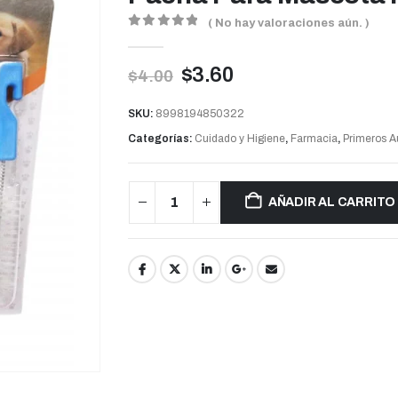
( No hay valoraciones aún. )
0
out of 5
$
3.60
$
4.00
SKU:
8998194850322
Categorías:
Cuidado y Higiene
,
Farmacia
,
Primeros A
AÑADIR AL CARRITO