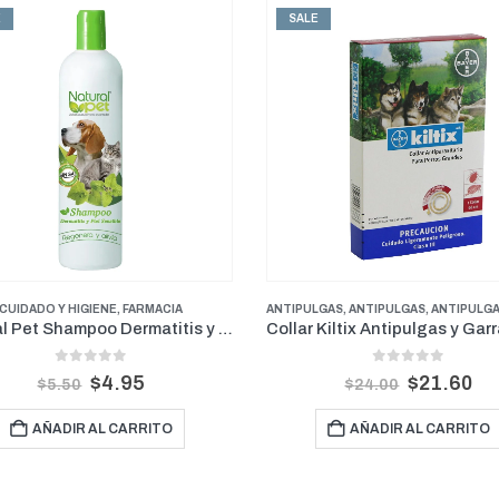
E
SALE
CUIDADO Y HIGIENE
,
FARMACIA
ANTIPULGAS
,
ANTIPULGAS
,
ANTIPULGAS PERROS PE
Natural Pet Shampoo Dermatitis y Piel Sensible 16 oz
0
out of 5
0
out of 5
$
4.95
$
21.60
$
5.50
$
24.00
AÑADIR AL CARRITO
AÑADIR AL CARRITO