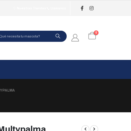
Nuestras Tiendas
Llamanos
0
TYPALMA
Multypalma