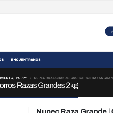
OS
ENCUENTRANOS
IMIENTO
,
PUPPY
NUPEC RAZA GRANDE | CACHORROS RAZAS GRAN
orros Razas Grandes 2kg
Nupec Raza Grande |