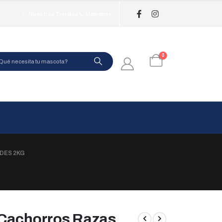
Nuestras Tiendas
Llamanos
0
DES 2KG
 Cachorros Razas