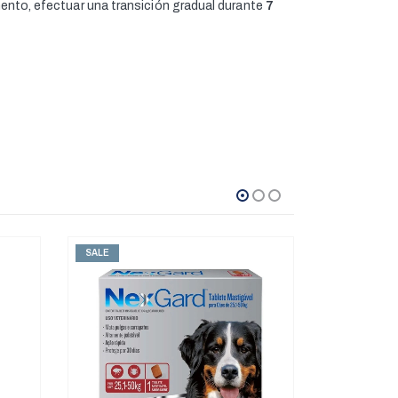
imento, efectuar una transición gradual durante
7
SALE
SALE
ANTIPULGAS
,
ANTIPULGAS
,
ANTIPULGAS PERROS PESOS PEQUEÑOS
NexGard Original 11.3 mg Perros De 2 kg a 4 kg (1 Mes)
0
out of 5
$
20.00