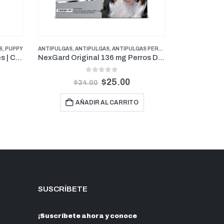
$
21.00
AÑADIR AL CARRITO
SOS GRANDES
,
PERROS
,
PROMOCIONES
ALIMENTOS
,
MA
NexGard Original 136 mg Perros De 25.1 kg a 50 kg (1 Mes)
$
A
SUSCRÍBETE
¡Suscríbete ahora y conoce