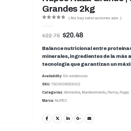
Grandes 2kg
( No hay valoraciones aún. )
0
out of 5
$
20.48
$
22.75
Balance nutricional entre proteína
minerales, ingredientes de la más a
tecnología que garantizan un máx
Availability:
Sin existencias
SKU:
7503008553002
Categorías:
Alimentos
,
Mantenimiento
,
Perros
,
Puppy
Marca:
NUPEC