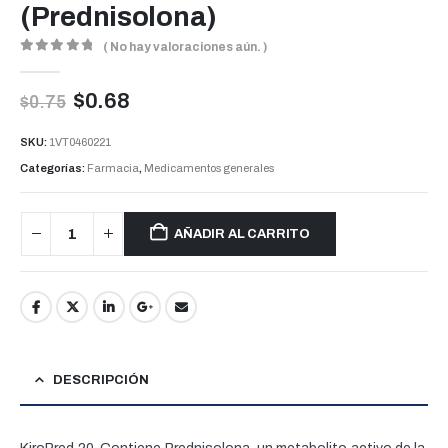
(Prednisolona)
( No hay valoraciones aún. )
0
out of 5
$
0.68
$
0.75
SKU:
1VT0460221
Categorías:
Farmacia
,
Medicamentos generales
AÑADIR AL CARRITO
DESCRIPCIÓN