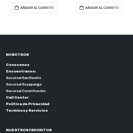
RRITO
AÑADIR AL CARRITO
SELECCIONAR OPCI
NOSOTROS
Conocenos
Encuentranos:
Sucursal San Benito
Sucursal Soyapango
Sucursal Constitución
Call Center
Politica de Privacidad
Terminos y Servicios
NUESTROS FAVORITOS