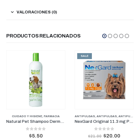
VALORACIONES (0)
PRODUCTOS RELACIONADOS
SALE
ARMACIA
FARMACIA
,
PERROS
ANTIPULGAS
,
PROMOCIONES
,
ANTIPULGAS
,
ANTIPULGAS PERROS PESOS PEQUEÑOS
CARDIOLÓGICOS
,
FARMACI
,
F
Natural Pet Shampoo Dermatitis y Piel Sensible 16 oz
NexGard Original 11.3 mg Perros De 2 kg a 4 kg (1 Mes)
 5
0
out of 5
0
out of 
$
20.00
$
15.00
-
$
27.
$
21.00