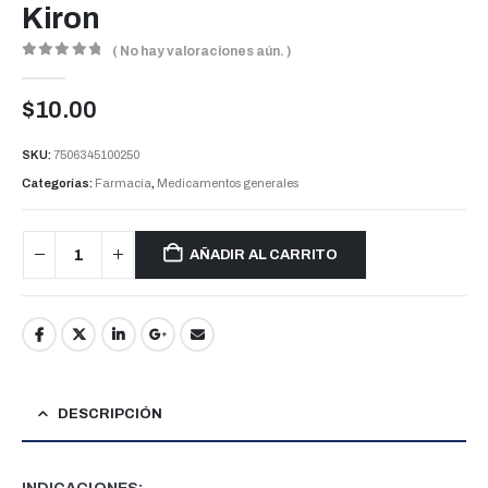
Kiron
( No hay valoraciones aún. )
0
out of 5
$
10.00
SKU:
7506345100250
Categorías:
Farmacia
,
Medicamentos generales
AÑADIR AL CARRITO
DESCRIPCIÓN