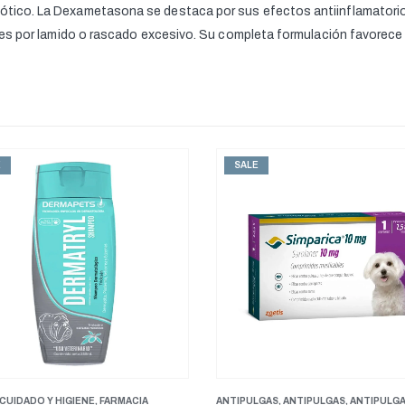
cótico. La Dexametasona se destaca por sus efectos antiinflamatorios
iones por lamido o rascado excesivo. Su completa formulación favorece 
ALE
SALE
PULGAS
,
ANTIPULGAS
,
ANTIPULGAS PERROS PESOS PEQUEÑOS
ANTIPULGAS
,
ANTIPULGAS
,
FARMACIA
,
,
PERROS
ANTIPULGAS PERRO