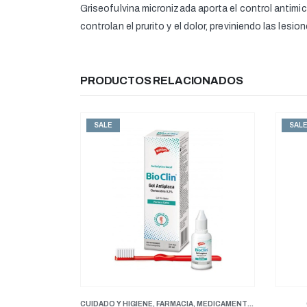
Griseofulvina micronizada aporta el control antimi
controlan el prurito y el dolor, previniendo las les
PRODUCTOS RELACIONADOS
SALE
S
IA
,
MEDICAMENTOS GENERALES
CUIDADO Y HIGIENE
,
FARMACIA
ANTI