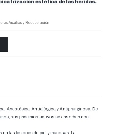
icatrización estética de las heridas.
eros Auxilios y Recuperación
a, Anestésica, Antialérgica y Antipruriginosa. De
umos, sus principios activos se absorben con
 en las lesiones de piel y mucosas. La