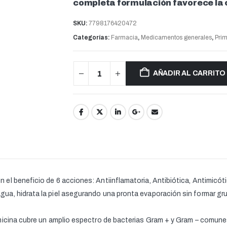
completa formulación favorece la c
SKU:
7798176420472
Categorías:
Farmacia
,
Medicamentos generales
,
Prim
AÑADIR AL CARRITO
l beneficio de 6 acciones: Antiinflamatoria, Antibiótica, Antimicótic
a, hidrata la piel asegurando una pronta evaporación sin formar gr
icina cubre un amplio espectro de bacterias Gram + y Gram – comunes