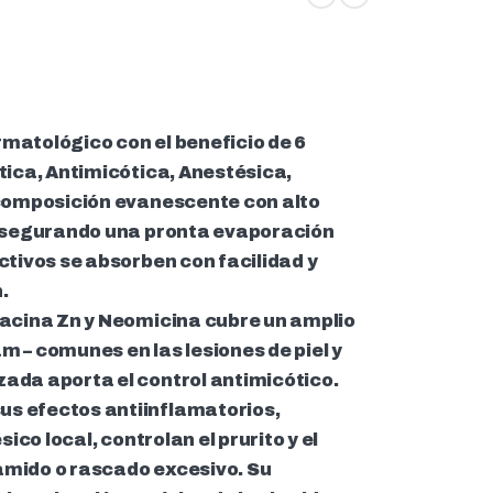
matológico con el beneficio de 6
tica, Antimicótica, Anestésica,
 composición evanescente con alto
 asegurando una pronta evaporación
ctivos se absorben con facilidad y
.
racina Zn y Neomicina cubre un amplio
 – comunes en las lesiones de piel y
ada aporta el control antimicótico.
s efectos antiinflamatorios,
sico local, controlan el prurito y el
 lamido o rascado excesivo. Su