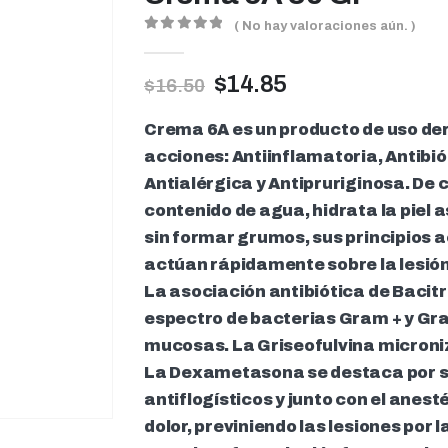
( No hay valoraciones aún. )
0
out of 5
$
14.85
$
16.50
Crema 6A es un producto de uso der
acciones: Antiinflamatoria, Antibió
Antialérgica y Antipruriginosa. De
contenido de agua, hidrata la piel
sin formar grumos, sus principios a
actúan rápidamente sobre la lesión
La asociación antibiótica de Bacit
espectro de bacterias Gram + y Gram
mucosas. La Griseofulvina microniz
La Dexametasona se destaca por su
antiflogísticos y junto con el anesté
dolor, previniendo las lesiones por