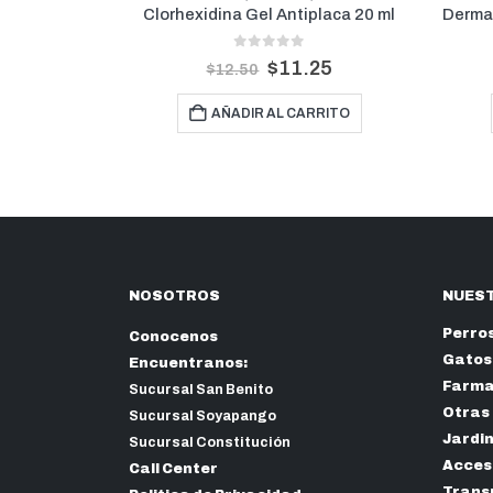
tiplaca 20 ml
Dermatryl Shampoo Dermapets 250 ml
f 5
0
out of 5
1.25
$
16.20
$
18.00
CARRITO
AÑADIR AL CARRITO
NOSOTROS
NUEST
Perro
Conocenos
Gatos
Encuentranos:
Farma
Sucursal San Benito
Otras
Sucursal Soyapango
Jardi
Sucursal Constitución
Acceso
Call Center
Trans