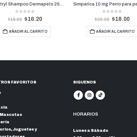
Simparica 10 mg Perro para pesos de 2.5 kg a 5 kg (1 mes)
0
out of 5
0
out of 5
$
18.00
$
23.40
$
20.00
$
26.00
AÑADIR AL CARRITO
AÑADIR AL CARRIT
ROS FAVORITOS
SIGUENOS
s
cia
HORARIOS
 Mascotas
nería
rios, Juguetes y
Lunes a Sábado
portadores