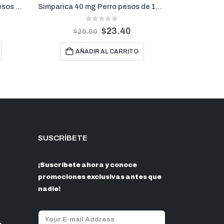
Simparica 40 mg Perro pesos de 10 kg a 20 kg (1 Mes)
MV Derma Antiseborreico y Queratolítico Shampoo 16 Onz
3.33
out of 5
$
18.90
$
21.00
O
AÑADIR AL CARRITO
SUSCRÍBETE
¡Suscríbete ahora y conoce
promociones exclusivas antes que
nadie!