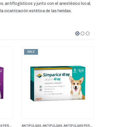
, antiflogísticos y junto con el anestésico local,
la cicatrización estética de las heridas.
SALE
SALE
S PESOS MEDIANOS
CUIDADO Y HIGIENE
,
FARMACIA
,
FARMACIA
,
PERROS
,
MEDICAMENTOS GENERALES
CUIDADO Y H