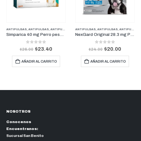
ANTIPULGAS
,
ANTIPULGAS
,
FARMACIA
,
ANTIPULGAS PERROS PESOS MEDIANOS
,
PERROS
ANTIPULGAS
,
ANTIPULGAS
,
FARMACIA
,
ANTIPULGAS PERROS PESOS MEDIANOS
,
PER
Simparica 40 mg Perro pesos de 10 kg a 20 kg (1 Mes)
NexGard Original 28.3 mg Perros De 4.1 kg a 10 kg (1 Mes)
0
out of 5
0
out of 5
$
23.40
$
20.00
$
26.00
$
24.00
AÑADIR AL CARRITO
AÑADIR AL CARRITO
NOSOTROS
Conocenos
Encuentranos:
Sucursal San Benito