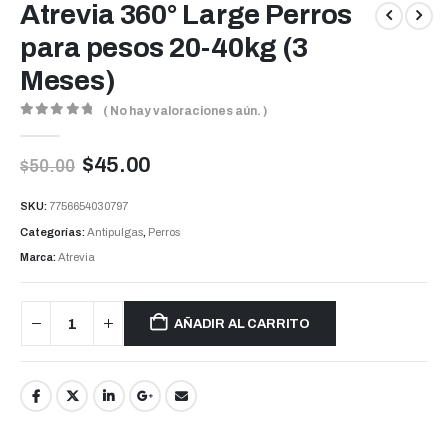
Atrevia 360° Large Perros
para pesos 20-40kg (3
Meses)
( No hay valoraciones aún. )
0
out of 5
$
45.00
$
50.00
SKU:
7756654030797
Categorías:
Antipulgas
,
Perros
Marca:
Atrevia
AÑADIR AL CARRITO