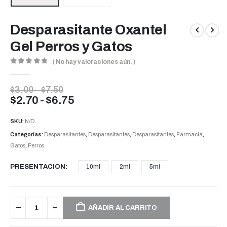
Desparasitante Oxantel
Gel Perros y Gatos
( No hay valoraciones aún. )
0
out of 5
Rango
$
3.00
-
$
7.50
de
Rango
$
2.70
-
$
6.75
precios:
de
desde
precios:
SKU:
N/D
$3.00
desde
hasta
Categorías:
Desparasitantes
,
Desparasitantes
,
Desparasitantes
,
Farmacia
,
$7.50
$2.70
Gatos
,
Perros
hasta
$6.75
PRESENTACION
10ml
2ml
5ml
AÑADIR AL CARRITO