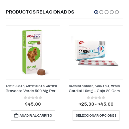
PRODUCTOS RELACIONADOS
RROS
ANTIPULGAS
,
ANTIPULGAS
,
ANTIPULGAS PERROS PESOS MEDIANOS
CARDIOLÓGICOS
,
FARMACIA
,
FARMACIA
,
MEDICAMENTOS GENERALES
,
PER
Bravecto Verde 500 Mg Perros para pesos entre 10-20Kg (3 Meses)
Cardial 10mg – Caja 20 Comprimidos/ Blister de 10 tabletas
0
out of 5
0
out of 5
Rango
$
45.00
$
25.00
-
$
45.00
de
Este producto tiene múltiples variantes. Las opcion
precio
AÑADIR AL CARRITO
SELECCIONAR OPCIONES
desde
$25.00
hasta