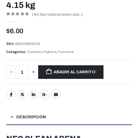
4.15 kg
( No hay valoraciones aún. )
0
out of 5
$
6.00
SKU:
6944386655239
Categorías:
Cuidado y Higiene
,
Farmacia
AÑADIR AL CARRITO
DESCRIPCIÓN