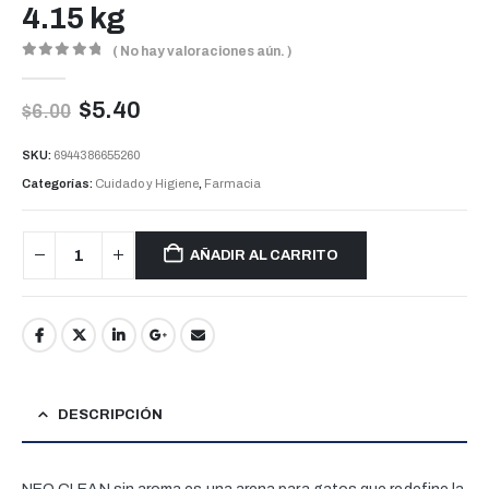
4.15 kg
( No hay valoraciones aún. )
0
out of 5
$
5.40
$
6.00
SKU:
6944386655260
Categorías:
Cuidado y Higiene
,
Farmacia
AÑADIR AL CARRITO
DESCRIPCIÓN