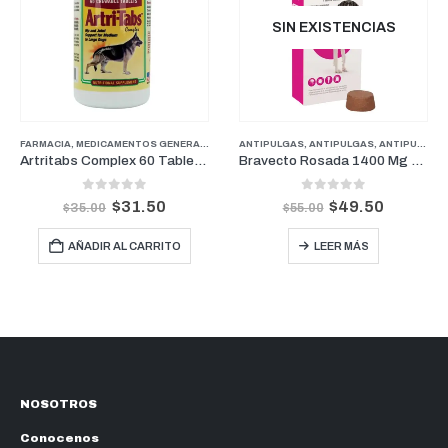
SIN EXISTENCIAS
FARMACIA
,
MEDICAMENTOS GENERALES
,
PROMOCIONES
,
PERROS
ANTIPULGAS
,
SUPLEMENTOS Y VITAMINAS
,
ANTIPULGAS
,
ANTIPULGAS PERROS PESOS GRANDES
Artritabs Complex 60 Tabletas
Bravecto Rosada 1400 Mg Perrros para pesos entre 40-56Kg (3 Meses)
0
out of 5
0
out of 5
$
31.50
$
49.50
$
35.00
$
55.00
AÑADIR AL CARRITO
LEER MÁS
NOSOTROS
Conocenos