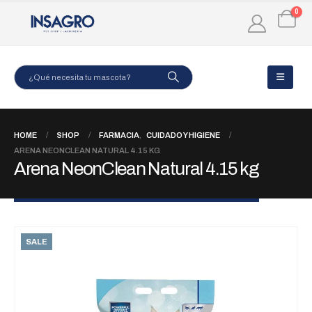
0
HOME
SHOP
FARMACIA
,
CUIDADO Y HIGIENE
ARENA NEONCLEAN NATURAL 4.15 KG
Arena NeonClean Natural 4.15 kg
SALE