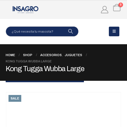
0
HOME
SHOP
ACCESORIOS
,
JUGUETES
KONG TUGGA WUBBA LARGE
Kong Tugga Wubba Large
SALE