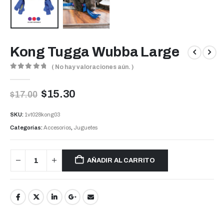
Kong Tugga Wubba Large
( No hay valoraciones aún. )
0
out of 5
$
15.30
$
17.00
SKU:
1vt028kong03
Categorías:
Accesorios
,
Juguetes
AÑADIR AL CARRITO