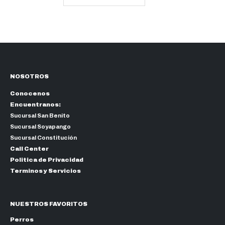
desde
hasta
$8.10
$11.50
hasta
$10.35
NOSOTROS
Conocenos
Encuentranos:
Sucursal San Benito
Sucursal Soyapango
Sucursal Constitución
Call Center
Politica de Privacidad
Terminos y Servicios
NUESTROS FAVORITOS
Perros