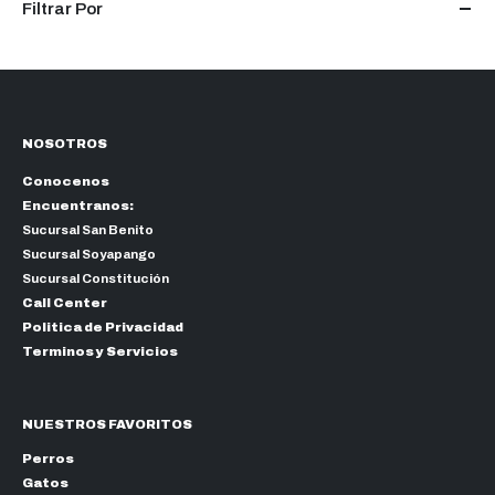
Filtrar Por
elegir
en
la
página
de
producto
NOSOTROS
Conocenos
Encuentranos:
Sucursal San Benito
Sucursal Soyapango
Sucursal Constitución
Call Center
Politica de Privacidad
Terminos y Servicios
NUESTROS FAVORITOS
Perros
Gatos