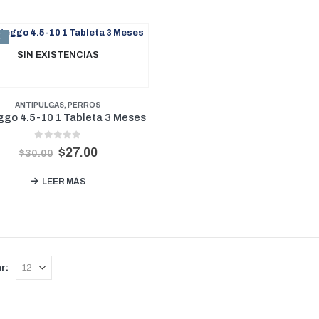
E
SIN EXISTENCIAS
ANTIPULGAS
,
PERROS
ggo 4.5-10 1 Tableta 3 Meses
0
out of 5
$
27.00
$
30.00
LEER MÁS
r: