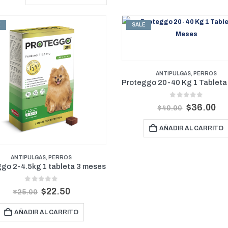
E
SALE
ANTIPULGAS
,
PERROS
0
out of 5
$
36.00
$
40.00
AÑADIR AL CARRITO
ANTIPULGAS
,
PERROS
go 2-4.5kg 1 tableta 3 meses
0
out of 5
$
22.50
$
25.00
AÑADIR AL CARRITO