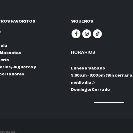
ROS FAVORITOS
SIGUENOS
s
cia
HORARIOS
 Mascotas
nería
rios, Juguetes y
Lunes a Sábado
portadores
9:00 am - 6:00 pm (Sin cerrar a
medio día. )
Domingo: Cerrado
servados.