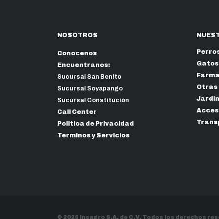
NOSOTROS
NUEST
Perro
Conocenos
Gatos
Encuentranos:
Farma
Sucursal San Benito
Otras
Sucursal Soyapango
Jardi
Sucursal Constitución
Acceso
Call Center
Trans
Politica de Privacidad
Terminos y Servicios
© 2026 Insagro S.A. de C.V. Todos los derechos re