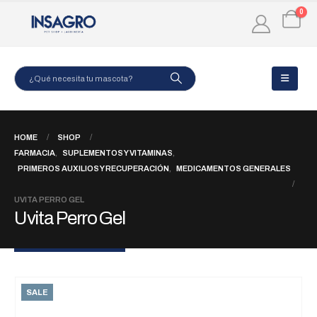
0
HOME
SHOP
FARMACIA
,
SUPLEMENTOS Y VITAMINAS
,
PRIMEROS AUXILIOS Y RECUPERACIÓN
,
MEDICAMENTOS GENERALES
UVITA PERRO GEL
Uvita Perro Gel
SALE