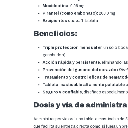
Moxidectina:
0.96 mg
Pirantel (como embonato):
200.0 mg
Excipientes c.s.p.:
1 tableta
Beneficios:
Triple protección mensual
en un solo bocad
ganchudos).
Acción rápida y persistente
, eliminando l
Prevención del gusano del corazón
(
Dirof
Tratamiento y control eficaz de nematod
Tableta masticable altamente palatable
c
Seguro y confiable
, diseñado especialmente
Dosis y vía de administr
Administrar por vía oral una tableta masticable de 
que facilita su entrega directa como si fuera un pr