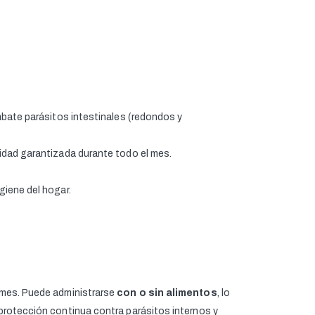
mbate parásitos intestinales (redondos y
idad garantizada durante todo el mes.
giene del hogar.
l mes. Puede administrarse
con o sin alimentos
, lo
a protección continua contra parásitos internos y