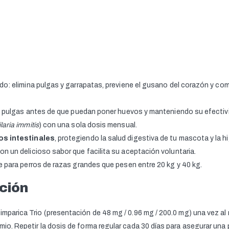
o: elimina pulgas y garrapatas, previene el gusano del corazón y co
as pulgas antes de que puedan poner huevos y manteniendo su efectiv
ilaria immitis
) con una sola dosis mensual.
os intestinales
, protegiendo la salud digestiva de tu mascota y la hi
on un delicioso sabor que facilita su aceptación voluntaria.
 para perros de razas grandes que pesen entre 20 kg y 40 kg.
ación
Simparica Trio (presentación de 48 mg / 0.96 mg / 200.0 mg) una vez a
emio. Repetir la dosis de forma regular cada 30 días para asegurar un