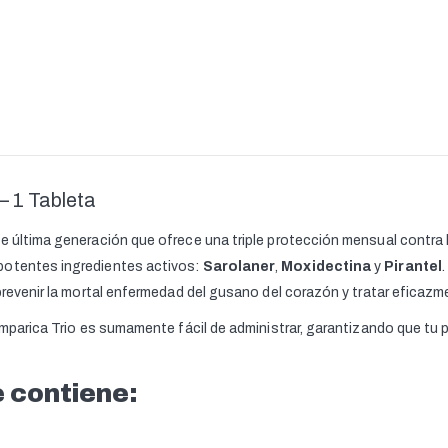
– 1 Tableta
e última generación que ofrece una triple protección mensual contra 
potentes ingredientes activos:
Sarolaner
,
Moxidectina
y
Pirantel
 prevenir la mortal enfermedad del gusano del corazón y tratar eficaz
Simparica Trio es sumamente fácil de administrar, garantizando que t
 contiene: