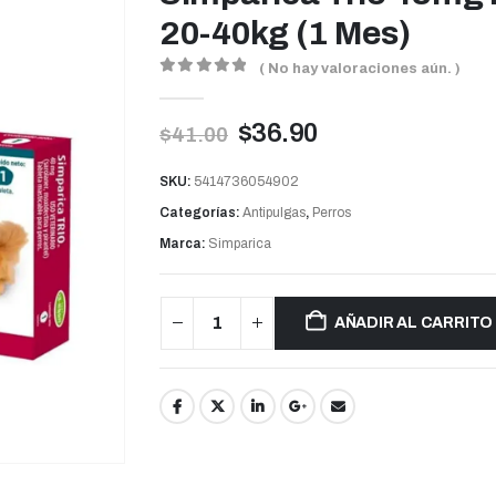
20-40kg (1 Mes)
( No hay valoraciones aún. )
0
out of 5
$
36.90
$
41.00
SKU:
5414736054902
Categorías:
Antipulgas
,
Perros
Marca:
Simparica
AÑADIR AL CARRITO