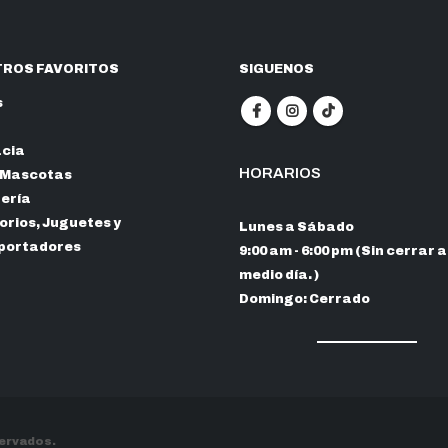
ROS FAVORITOS
SIGUENOS
s
cia
HORARIOS
 Mascotas
nería
rios, Juguetes y
Lunes a Sábado
portadores
9:00 am - 6:00 pm (Sin cerrar a
medio día. )
Domingo: Cerrado
servados.