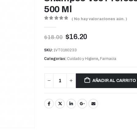
500 Ml
( No hay valoraciones aún. )
0
out of 5
$
16.20
$
18.00
SKU:
1VT0160233
Categorías:
Cuidado y Higiene
,
Farmacia
AÑADIR AL CARRITO