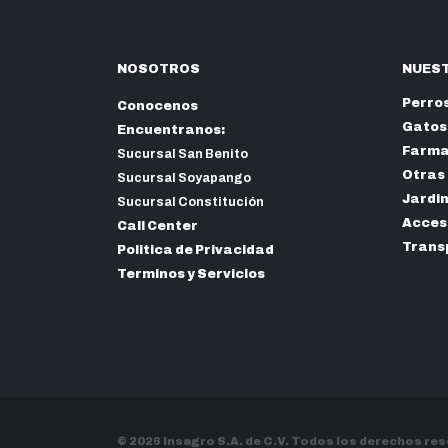
NOSOTROS
NUEST
Perro
Conocenos
Gatos
Encuentranos:
Farma
Sucursal San Benito
Otras
Sucursal Soyapango
Jardi
Sucursal Constitución
Acceso
Call Center
Trans
Politica de Privacidad
Terminos y Servicios
© 2026 Insagro S.A. de C.V. Todos los derechos re