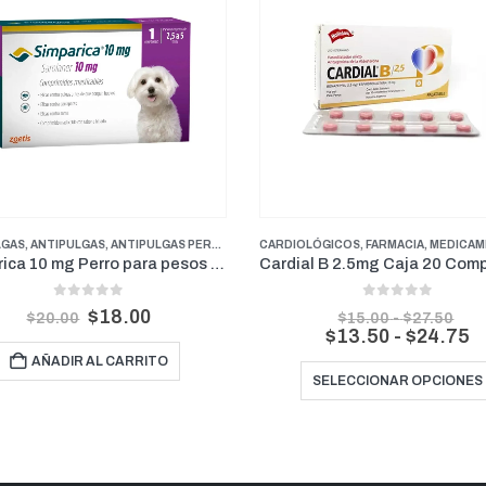
LGAS
,
ANTIPULGAS
,
ANTIPULGAS PERROS PESOS PEQUEÑOS
CARDIOLÓGICOS
,
FARMACIA
,
FARMACIA
,
PERROS
,
MEDICAMENTOS 
Simparica 10 mg Perro para pesos de 2.5 kg a 5 kg (1 mes)
0
out of 5
0
out of 5
$
18.00
Ran
$
20.00
$
15.00
-
$
27.50
de
R
$
13.50
-
$
24.75
prec
d
AÑADIR AL CARRITO
des
p
$15
SELECCIONAR OPCIONES
d
has
$27
$
h
$