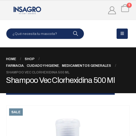
0
HOME
SHOP
FARMACIA
,
CUIDADO Y HIGIENE
,
MEDICAMENTOS GENERALES
SHAMPOO VEC CLORHEXIDINA 500 ML
Shampoo Vec Clorhexidina 500 Ml
SALE