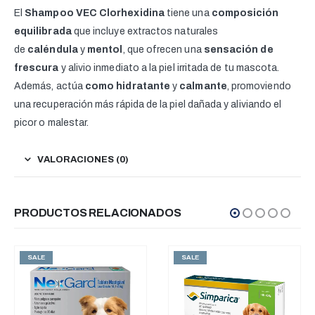
El
Shampoo VEC Clorhexidina
tiene una
composición
equilibrada
que incluye extractos naturales
de
caléndula
y
mentol
, que ofrecen una
sensación de
frescura
y alivio inmediato a la piel irritada de tu mascota.
Además, actúa
como hidratante
y
calmante
, promoviendo
una recuperación más rápida de la piel dañada y aliviando el
picor o malestar.
VALORACIONES (0)
PRODUCTOS RELACIONADOS
SALE
SALE