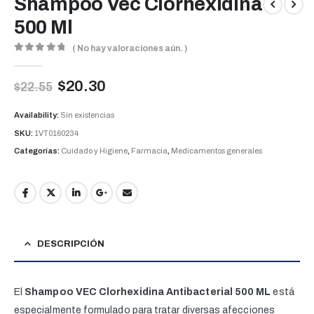
Shampoo Vec Clorhexidina
500 Ml
( No hay valoraciones aún. )
0
out of 5
$
20.30
$
22.55
Availability:
Sin existencias
SKU:
1VT0160234
Categorías:
Cuidado y Higiene
,
Farmacia
,
Medicamentos generales
DESCRIPCIÓN
El
Shampoo VEC Clorhexidina Antibacterial 500 ML
está
especialmente formulado para tratar diversas afecciones