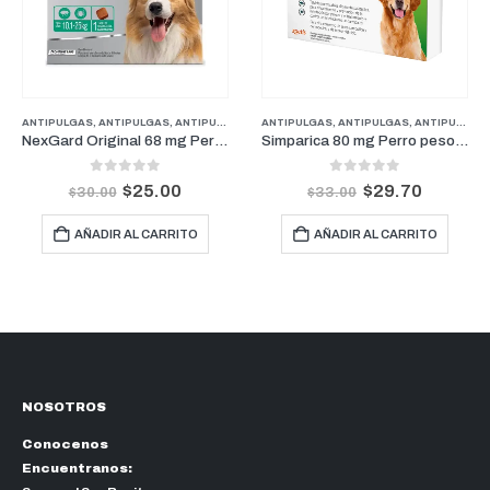
ANTIPULGAS
,
ANTIPULGAS
,
ANTIPULGAS PERROS PESOS MEDIANOS
ANTIPULGAS
,
ANTIPULGAS
,
FARMACIA
,
ANTIPULGAS PERROS PESOS GRANDES
,
PER
NexGard Original 68 mg Perros De 10.1 kg a 25 kg (1 Mes)
Simparica 80 mg Perro pesos de 20 kg a 40 kg (1 Mes)
0
out of 5
0
out of 5
$
25.00
$
29.70
$
30.00
$
33.00
AÑADIR AL CARRITO
AÑADIR AL CARRITO
NOSOTROS
Conocenos
Encuentranos: