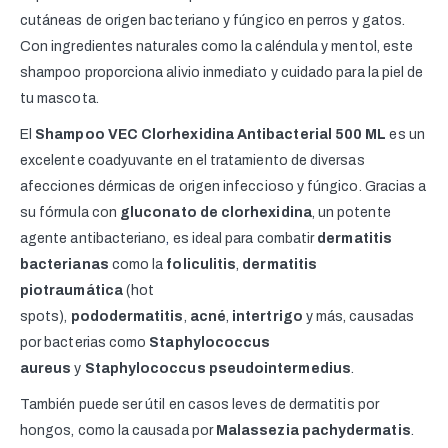
cutáneas de origen bacteriano y fúngico en perros y gatos.
Con ingredientes naturales como la caléndula y mentol, este
shampoo proporciona alivio inmediato y cuidado para la piel de
tu mascota.
El
Shampoo VEC Clorhexidina Antibacterial 500 ML
es un
excelente coadyuvante en el tratamiento de diversas
afecciones dérmicas de origen infeccioso y fúngico. Gracias a
su fórmula con
gluconato de clorhexidina
, un potente
agente antibacteriano
,
es ideal para combatir
dermatitis
bacterianas
como la
foliculitis
,
dermatitis
piotraumática
(hot
spots),
pododermatitis
,
acné
,
intertrigo
y más, causadas
por bacterias como
Staphylococcus
aureus
y
Staphylococcus pseudointermedius
.
También puede ser útil en casos leves de dermatitis por
hongos, como la causada por
Malassezia pachydermatis
.