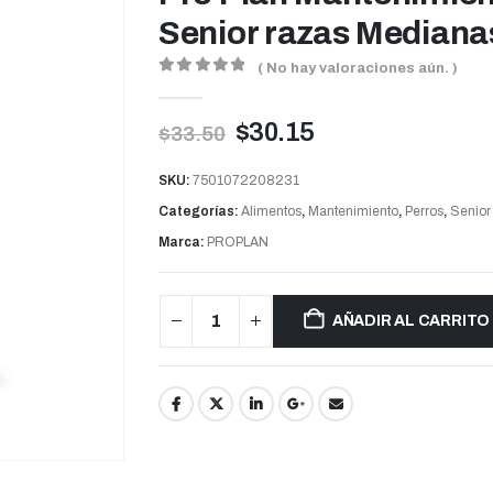
Senior razas Mediana
( No hay valoraciones aún. )
0
out of 5
$
30.15
$
33.50
SKU:
7501072208231
Categorías:
Alimentos
,
Mantenimiento
,
Perros
,
Senior
Marca:
PROPLAN
AÑADIR AL CARRITO