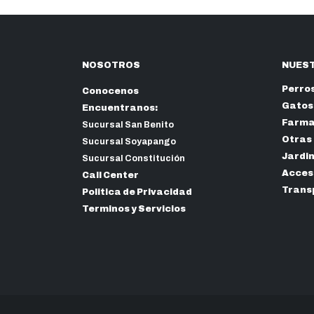
NOSOTROS
NUEST
Perro
Conocenos
Gatos
Encuentranos:
Farma
Sucursal San Benito
Otras
Sucursal Soyapango
Jardi
Sucursal Constitución
Acceso
Call Center
Trans
Politica de Privacidad
Terminos y Servicios