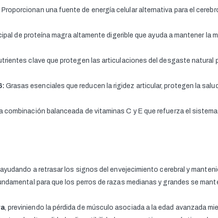
Proporcionan una fuente de energía celular alternativa para el cerebro
ipal de proteína magra altamente digerible que ayuda a mantener la 
trientes clave que protegen las articulaciones del desgaste natural p
6:
Grasas esenciales que reducen la rigidez articular, protegen la salud
 combinación balanceada de vitaminas C y E que refuerza el sistema 
, ayudando a retrasar los signos del envejecimiento cerebral y mante
fundamental para que los perros de razas medianas y grandes se man
ra
, previniendo la pérdida de músculo asociada a la edad avanzada mie