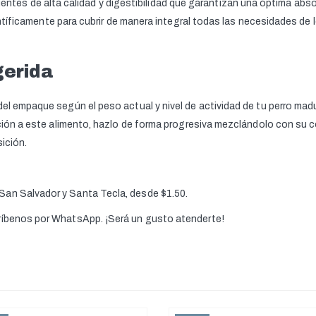
dientes de alta calidad y digestibilidad que garantizan una óptima abs
ntíficamente para cubrir de manera integral todas las necesidades de
gerida
el empaque según el peso actual y nivel de actividad de tu perro madur
ición a este alimento, hazlo de forma progresiva mezclándolo con su c
ición.
 San Salvador y Santa Tecla, desde $1.50.
críbenos por WhatsApp. ¡Será un gusto atenderte!