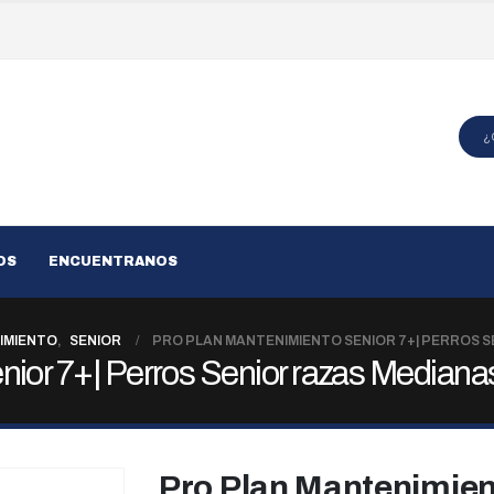
OS
ENCUENTRANOS
IMIENTO
,
SENIOR
PRO PLAN MANTENIMIENTO SENIOR 7+| PERROS S
nior 7+| Perros Senior razas Mediana
Pro Plan Mantenimient