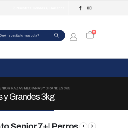
Nuestras Tiendas
Llamanos
0
ENIOR RAZAS MEDIANAS Y GRANDES 3KG
s y Grandes 3kg
o Senior 7+| Perros