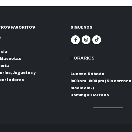
ROS FAVORITOS
SIGUENOS
s
cia
HORARIOS
 Mascotas
nería
rios, Juguetes y
Lunes a Sábado
portadores
9:00 am - 6:00 pm (Sin cerrar a
medio día. )
Domingo: Cerrado