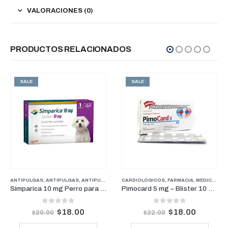
VALORACIONES (0)
PRODUCTOS RELACIONADOS
SALE
SALE
ERROS
ANTIPULGAS
,
PROMOCIONES
,
ANTIPULGAS
,
FARMACIA
,
ANTIPULGAS PERROS PESOS PEQUEÑOS
,
PERROS
CARDIOLÓGICOS
,
FARMACIA
,
FARMACIA
,
MEDICAMENTOS GENERALES
,
PER
Simparica 10 mg Perro para pesos de 2.5 kg a 5 kg (1 mes)
Pimocard 5 mg – Blister 10 Comprimidos
0
out of 5
0
out of 5
$
18.00
$
18.00
$
20.00
$
22.00