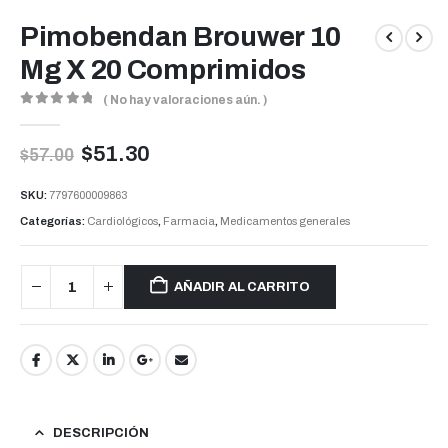
Pimobendan Brouwer 10
Mg X 20 Comprimidos
( No hay valoraciones aún. )
0
out of 5
$
51.30
$
57.00
SKU:
7797600009863
Categorías:
Cardiológicos
,
Farmacia
,
Medicamentos generales
AÑADIR AL CARRITO
DESCRIPCIÓN