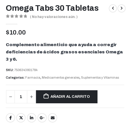
Omega Tabs 30 Tabletas
( No hay valoraciones aún. )
0
out of 5
$
10.00
Complemento alimenticio que ayuda a corregir
deficiencias de ácidos grasos esenciales Omega
3 y 6.
SKU:
7506343801784
Categorías:
Farmacia
,
Medicamentos generales
,
Suplementos y Vitaminas
AÑADIR AL CARRITO