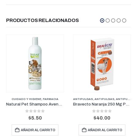
PRODUCTOS RELACIONADOS
CUIDADO Y HIGIENE
,
,
FARMACIA
FARMACIA
,
PERROS
ANTIPULGAS
,
ANTIPULGAS
,
ANTIPULGAS PERROS PESOS MEDIANOS
Natural Pet Shampoo Avena y Miel 16 oz
Bravecto Naranja 250 Mg Perros para pesos entre 4.5-10Kg (3 Meses)
0
out of 5
0
out of 5
$
5.50
$
40.00
AÑADIR AL CARRITO
AÑADIR AL CARRITO