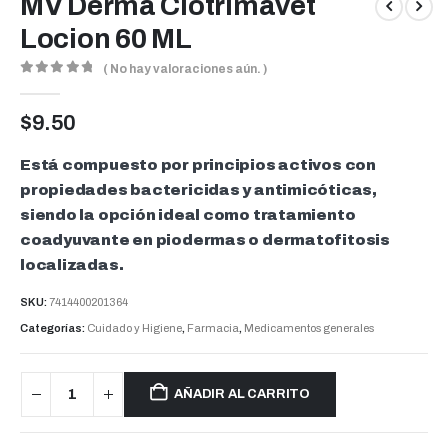
MV Derma Clotrimavet
Locion 60 ML
( No hay valoraciones aún. )
0
out of 5
$
9.50
Está compuesto por principios activos con
propiedades bactericidas y antimicóticas,
siendo la opción ideal como tratamiento
coadyuvante en piodermas o dermatofitosis
localizadas.
SKU:
7414400201364
Categorías:
Cuidado y Higiene
,
Farmacia
,
Medicamentos generales
AÑADIR AL CARRITO