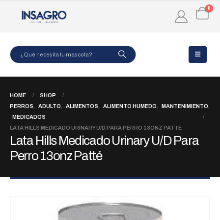
0
HOME
SHOP
PERROS
,
ADULTO
,
ALIMENTOS
,
ALIMENTO HUMEDO
,
MANTENIMIENTO
,
MEDICADOS
LATA HILLS MEDICADO URINARY U/D PARA PERRO 13ONZ PATTÉ
Lata Hills Medicado Urinary U/D Para
Perro 13onz Patté