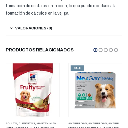
formación de cristales en la orina, lo que puede conducir a la
formación de cálculos en la vejiga.
VALORACIONES (0)
PRODUCTOS RELACIONADOS
SALE
ERROS
PERROS
ADULTO
,
PUPPY
,
ALIMENTOS
,
SENIOR
,
,
TREATS
MANTENIMIENTO
,
PERROS
ANTIPULGAS
,
PUPPY
,
SENIOR
,
ANTIPULGAS
,
TREATS
,
ANTIPULGAS PERROS PESOS MEDIANOS