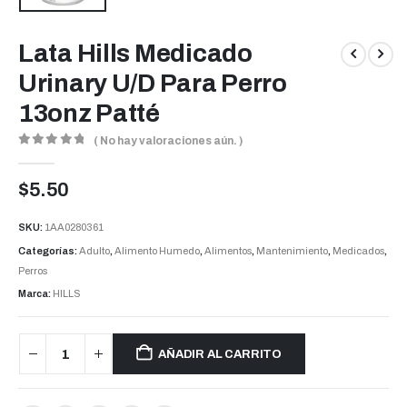
Lata Hills Medicado
Urinary U/D Para Perro
13onz Patté
( No hay valoraciones aún. )
0
out of 5
$
5.50
SKU:
1AA0280361
Categorías:
Adulto
,
Alimento Humedo
,
Alimentos
,
Mantenimiento
,
Medicados
,
Perros
Marca:
HILLS
AÑADIR AL CARRITO