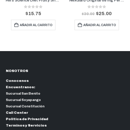
Hill’s Science Diet Fruity Snacks con Manzana y Avena 8 onz
NexGard Original 68 mg Perros De 10.1 kg a 25 kg (1 Mes)
0
out of 5
0
out of 5
$
15.75
$
25.00
$
30.00
AÑADIR AL CARRITO
AÑADIR AL CARRITO
NOSOTROS
Conocenos
Encuentranos:
Sucursal San Benito
Sucursal Soyapango
Sucursal Constitución
Call Center
Politica de Privacidad
Terminos y Servicios