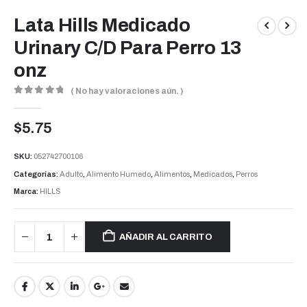
Lata Hills Medicado
Urinary C/D Para Perro 13
onz
( No hay valoraciones aún. )
0
out of 5
$
5.75
SKU:
052742700106
Categorías:
Adulto
,
Alimento Humedo
,
Alimentos
,
Medicados
,
Perros
Marca:
HILLS
AÑADIR AL CARRITO