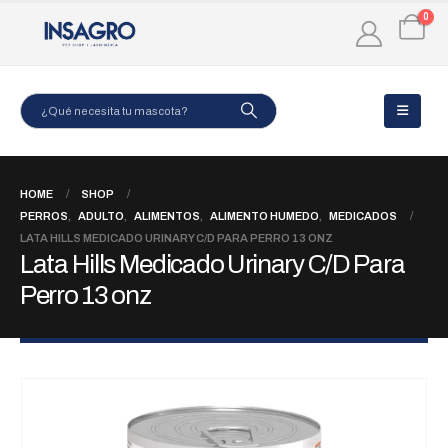
0
HOME
SHOP
PERROS
,
ADULTO
,
ALIMENTOS
,
ALIMENTO HUMEDO
,
MEDICADOS
LATA HILLS MEDICADO URINARY C/D PARA PERRO 13 ONZ
Lata Hills Medicado Urinary C/D Para
Perro 13 onz