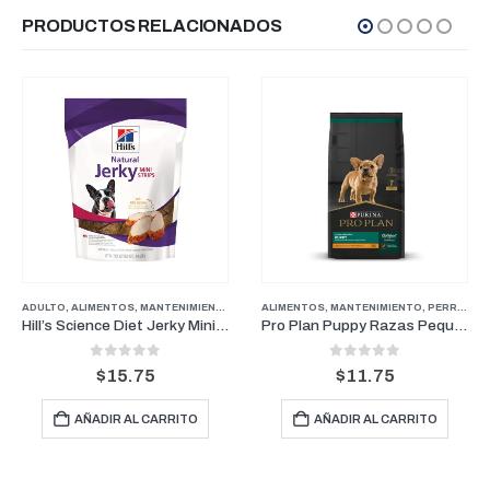
PRODUCTOS RELACIONADOS
ADULTO
,
ALIMENTOS
,
MANTENIMIENTO
,
ANTIPULGAS PERROS PESOS PEQUEÑOS
,
PERROS
ALIMENTOS
,
PUPPY
,
,
SENIOR
MANTENIMIENTO
,
TREATS
,
FARMACIA
,
PERROS
,
PERRO
,
P
Hill’s Science Diet Jerky Mini-Strips Treats 7.1 oz
Pro Plan Puppy Razas Pequeñas | Perros Cachorros de Razas Pequeñas 1kg
0
out of 5
0
out of 5
$
15.75
$
11.75
AÑADIR AL CARRITO
AÑADIR AL CARRITO