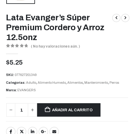
Lata Evanger’s Súper
Premium Cordero y Arroz
12.5onz
( No hay valoraciones aún. )
0
out of 5
$
5.25
SKU:
077627201349
Categorías:
Adulto
,
Alimento Humedo
,
Alimentos
,
Mantenimiento
,
Perros
Marca:
EVANGERS
AÑADIR AL CARRITO