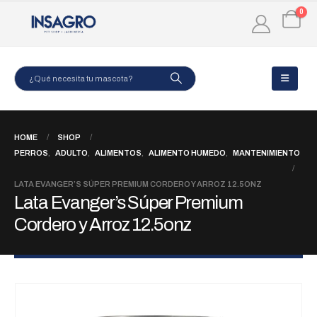
0
HOME
SHOP
PERROS
,
ADULTO
,
ALIMENTOS
,
ALIMENTO HUMEDO
,
MANTENIMIENTO
LATA EVANGER’S SÚPER PREMIUM CORDERO Y ARROZ 12.5ONZ
Lata Evanger’s Súper Premium
Cordero y Arroz 12.5onz