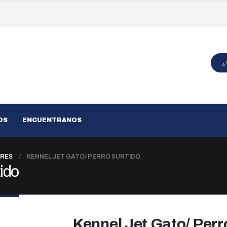
OS
ENCUENTRANOS
RES
KENNEL JET GATO/ PERRO SURTIDO
tido
Kennel Jet Gato/ Perr