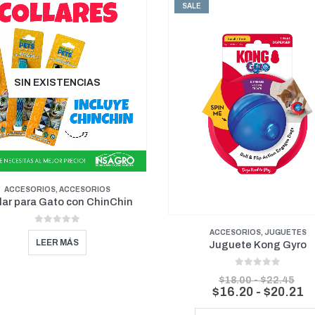
SALE
N EXISTENCIAS
ORIOS
,
ACCESORIOS
ra Gato con ChinChin
0
out of 5
ACCESORIOS
,
JUGUETES
LEER MÁS
Juguete Kong Gyro
0
out of 5
Rango
$
18.00
-
$
22.45
de
Rango
$
16.20
-
$
20.21
precios:
de
Este producto tiene múltiples variantes. Las opcio
desde