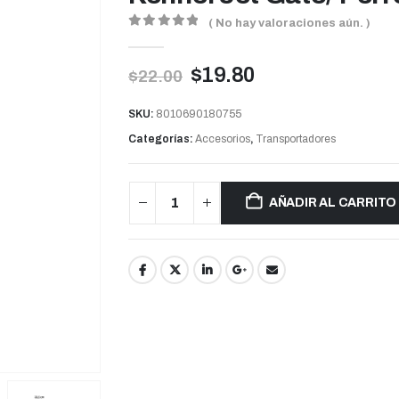
( No hay valoraciones aún. )
0
out of 5
$
19.80
$
22.00
SKU:
8010690180755
Categorías:
Accesorios
,
Transportadores
AÑADIR AL CARRITO