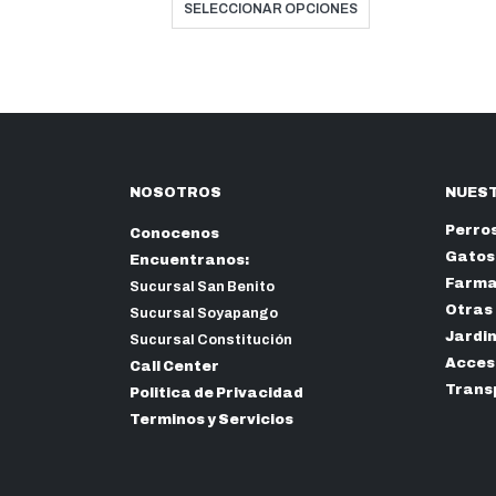
precios:
$9.00
SELECCIONAR OPCIONES
desde
hasta
$11.50
$8.10
hasta
$10.35
NOSOTROS
NUEST
Perro
Conocenos
Gatos
Encuentranos:
Farma
Sucursal San Benito
Otras
Sucursal Soyapango
Jardi
Sucursal Constitución
Acceso
Call Center
Trans
Politica de Privacidad
Terminos y Servicios