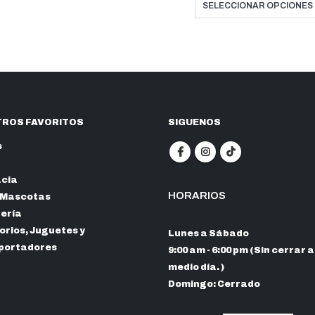
precio
$18.00
SELECCIONAR OPCIONES
desde
hasta
$22.45
$16.20
hasta
$20.21
ROS FAVORITOS
SIGUENOS
s
cia
HORARIOS
 Mascotas
nería
rios, Juguetes y
Lunes a Sábado
portadores
9:00 am - 6:00 pm (Sin cerrar a
medio día. )
Domingo: Cerrado