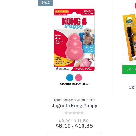
SALE
SI
Puppy Chew Teething Bone Dog Chew Toy
ACCES
Collar pa
ACCESORIOS
,
JUGUETES
Juguete Kong Puppy
0
out of 5
Rango
$
9.00
-
$
11.50
de
Rango
$
8.10
-
$
10.35
precios:
de
Este producto tiene múltiples variantes. Las opciones se pueden elegir en la página de producto
desde