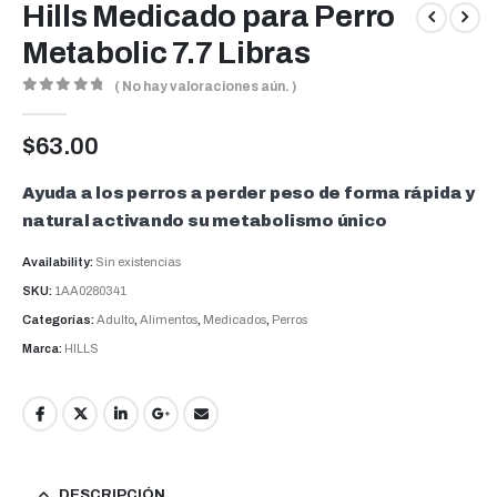
Hills Medicado para Perro
Metabolic 7.7 Libras
( No hay valoraciones aún. )
0
out of 5
$
63.00
Ayuda a los perros a perder peso de forma rápida y
natural activando su metabolismo único
Availability:
Sin existencias
SKU:
1AA0280341
Categorías:
Adulto
,
Alimentos
,
Medicados
,
Perros
Marca:
HILLS
DESCRIPCIÓN