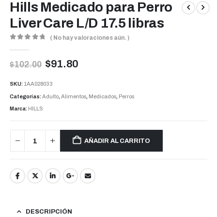
Hills Medicado para Perro
Liver Care L/D 17.5 libras
( No hay valoraciones aún. )
0
out of 5
$
91.80
$
102.00
SKU:
1AA028033
Categorías:
Adulto
,
Alimentos
,
Medicados
,
Perros
Marca:
HILLS
AÑADIR AL CARRITO
DESCRIPCIÓN