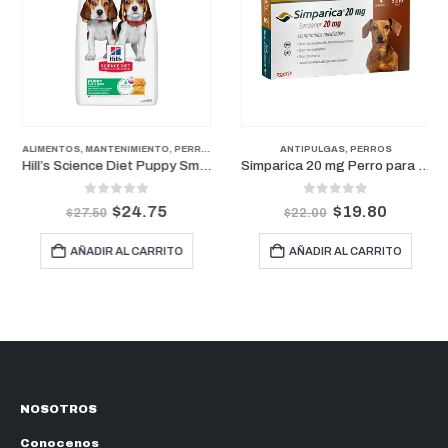
PUPPY
ALIMENTOS
,
MANTENIMIENTO
,
PERROS
,
PUPPY
ANTIPULGAS
,
PERROS
Hill’s Science Diet Puppy Small Bites Pollo y Arroz | Cachorros de Razas Pequeñas 4.5lb
Simparica 20 mg Perro para pesos de 5 kg a 10 kg (1 Mes)
0
out of 5
0
out of 5
$
24.75
$
19.80
$
27.50
$
22.00
AÑADIR AL CARRITO
AÑADIR AL CARRITO
NOSOTROS
Conocenos